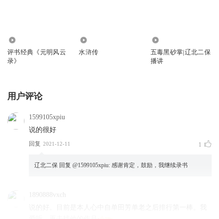
374.63万
33.20万
4.12万
评书经典《元明风云
水浒传
五毒黑砂掌|辽北二保
录》
播讲
用户评论
1599105xpiu
说的很好
回复
2021-12-11
1
辽北二保
回复 @
1599105xpiu
:
感谢肯定，鼓励，我继续录书
1890888vxch
说的好。目前是本人心中自单田芳单老之后排行第一棒。我
爱听。再去找他的作品