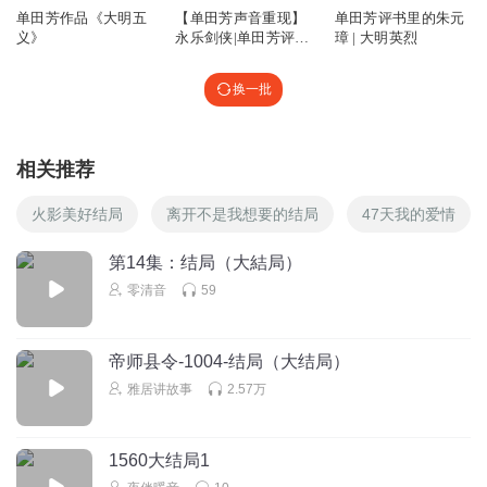
单田芳作品《大明五
【单田芳声音重现】
单田芳评书里的朱元
听友317861511
义》
永乐剑侠|单田芳评书
璋 | 大明英烈
l快点滚犊子吧。
原本|免费|武侠评书
回复
2023-08-30
0
换一批
听友387603888
我要下载单老的小五义
相关推荐
回复
2022-11-28
0
火影美好结局
离开不是我想要的结局
47天我的爱情
细脖大头鬼房书安来也
第14集：结局（大結局）
这传人从何谈起
零清音
59
回复
2022-05-29
0
帝师县令-1004-结局（大结局）
雅居讲故事
2.57万
1560大结局1