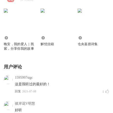
4500.49万
1154.08万
428.70万
晚安，我的爱人｜凯
解忧信箱
仓央嘉措诗集
紫，分享你我的故事
用户评论
1595997sigc
这是我听过的最好的！
回复
2021-07-08
1
彼岸花V明慧
好听