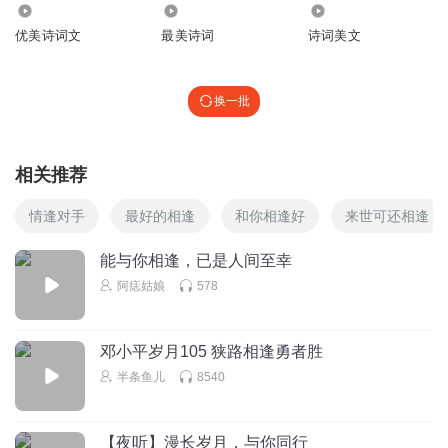
2.05万
7442
8616
优美诗词文
最美诗词
诗词美文
换一批
相关推荐
情逢对手
最好的相逢
和你相逢好
来世可还相逢
能与你相逢，已是人间至幸
阿痣姑娘
578
邓小平岁月105 狭路相逢勇者胜
半条鱼儿
8540
【夜听】漫长岁月，与你同行