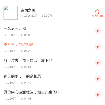
诗词之美
1616.22万
6.00万
免费订阅
一念后会无期
1.08万
05:00
岁月里，与你相逢
1.16万
06:24
放下过去、放下自己、放下他！
1.10万
02:51
春天的雨，下的是相思
1.16万
04:42
愿你内心波澜壮阔，相信此生值得
1.29万
04:08