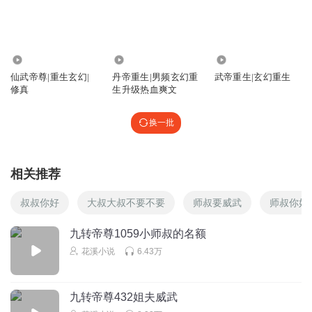
回复
2021-09-24
1
听友378563238
19.47万
172.86万
86.65万
废话太多。白话更多
仙武帝尊|重生玄幻|
丹帝重生|男频玄幻重
武帝重生|玄幻重生
回复
修真
生升级热血爽文
2022-01-16
1
小赏儿
换一批
🌹🌹🌹🌹🌹🌹⭐⭐⭐⭐⭐⭐
回复
2021-04-29
2
相关推荐
听友287074968
叔叔你好
大叔大叔不要不要
师叔要威武
师叔你好
废话太多
回复
九转帝尊1059小师叔的名额
2026-02-13
0
花溪小说
6.43万
听友370493467
九转帝尊432姐夫威武
回复
2024-01-31
0