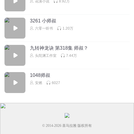
花溪小说
8.92万
就好帅
哈哈
3261 小师叔
回复
2022-12-04
0
六零一听书
1.20万
1514574htwk
九转神龙诀 第318集 师叔？
😈
头陀渊工作室
7.44万
回复
2022-11-17
0
1048师叔
安燃
6027
© 2014-
2026
喜马拉雅 版权所有