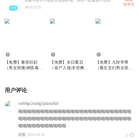
本账号有声小说会员免费听哦，等你一起遨游声音的海洋。
加关注
66.92万
7.96万
21.37万
94.46万
【免费】毒医狂妃
【免费】末日重启
【免费】九转帝尊
（男女双播|神医毒
（丧尸入侵|末世爽
（重生玄幻男女双
妃）
文）
播）
用户评论
iwb9gr2ozdg5jdznu0zf
啪啪啪啪啪啪啪啪啪啪啪啪啪啪啪啪啪啪啪啪啪啪啪啪啪啪
啪啪啪啪啪啪啪啪啪啪啪啪啪啪啪啪啪啪啪啪啪啪啪啪啪啪
啪啪啪啪啪啪啪啪啪啪啪
回复
2023-10-19
2