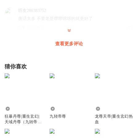
听友286383752
废话太多 不要老是啰啰嗦嗦的就更好了
回复
2022-09-12
2
乖小伟
查看更多评论
好听 棒棒哒 支持
回复
2023-04-22
1
猜你喜欢
女帝归来Q
修炼境界： 炼体-聚气-丹元，天罡，战灵，涅槃， 虚神，神
圣，真神，天神，神王，神君，神皇，神尊—准帝（准帝是
小境界），神帝，神祖，道王，道君，道主，永恒，道祖，
主宰（分三境：下位，中位，上位三境，若是能修炼到上位
3676.83万
4100
26.08万
巅峰，则可以称为大主宰），帝尊（分三境：下位，中位，
狂暴丹尊|重生玄幻|
九转帝尊
龙尊天帝|重生玄幻热
上位三境，还有最后的大帝尊），无上（分三境：太乙，大
天域丹尊（九转帝尊
血
罗，证道三境） 其中大主宰与大帝尊，是属于上位境的范
主播）
围，只是将主宰，和帝尊这两境修炼到极，致的称号