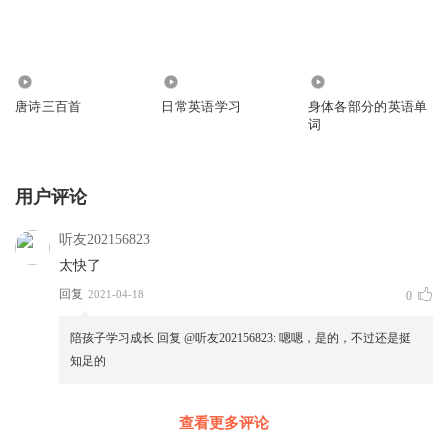
4677
963
308
唐诗三百首
日常英语学习
身体各部分的英语单
词
用户评论
听友202156823
太快了
回复
2021-04-18
0
陪孩子学习成长
回复 @
听友202156823
:
嗯嗯，是的，不过还是挺
知足的
查看更多评论