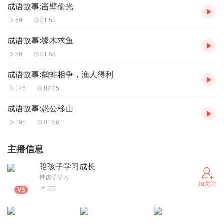
成语故事:凿壁偷光
69
01:51
成语故事:缘木求鱼
58
01:53
成语故事:鹬蚌相争，渔人得利
145
02:05
成语故事:愚公移山
195
01:56
主播信息
陪孩子学习成长
带孩子学习
加关注
355