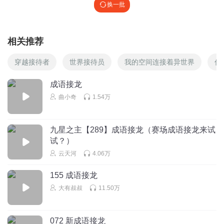
换一批
相关推荐
穿越接待者
世界接待员
我的空间连接着异世界
你
成语接龙
曲小奇
1.54万
九星之主【289】成语接龙（赛场成语接龙来试
试？）
云天河
4.06万
155 成语接龙
大有叔叔
11.50万
072 新成语接龙