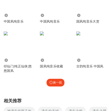
5.15万
4.08万
3307
中国风纯音乐
中国风纯音乐
国风纯音乐大赏
118.83万
7.58万
4007
叩仙门|纯正仙侠|悠
国风纯音乐收藏
古韵纯音乐 中国风
悠国风
换一批
相关推荐
被遗失的那几年
遗失的天城
遗失之世
遗失之壁