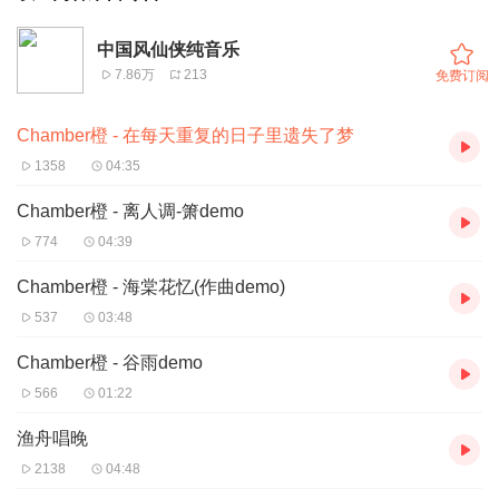
中国风仙侠纯音乐
7.86万
213
免费订阅
Chamber橙 - 在每天重复的日子里遗失了梦
1358
04:35
Chamber橙 - 离人调-箫demo
774
04:39
Chamber橙 - 海棠花忆(作曲demo)
537
03:48
Chamber橙 - 谷雨demo
566
01:22
渔舟唱晚
2138
04:48