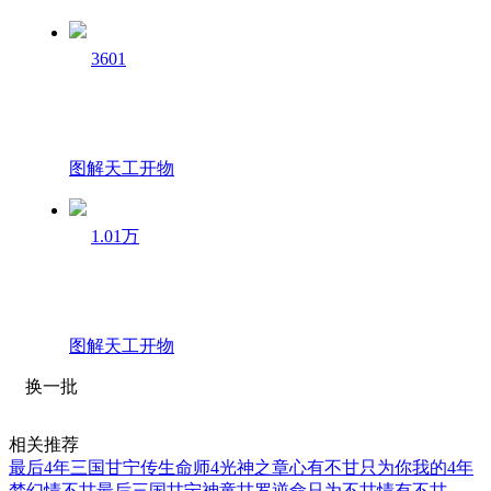
3601
图解天工开物
1.01万
图解天工开物
换一批
相关推荐
最后4年
三国甘宁传
生命师4光神之章
心有不甘只为你
我的4年
梦幻情
不甘最后
三国甘宁
神童甘罗
逆命只为不甘
情有不甘