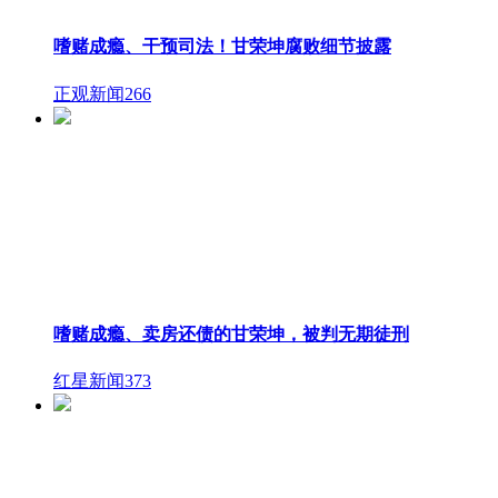
嗜赌成瘾、干预司法！甘荣坤腐败细节披露
正观新闻
266
嗜赌成瘾、卖房还债的甘荣坤，被判无期徒刑
红星新闻
373