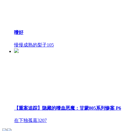
嗜好
慢慢成熟的梨子
105
【重案追踪】隐藏的嗜血恶魔：甘蒙805系列惨案 P6
在下独孤嘉
3207