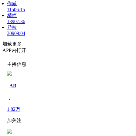
作咸
115
06:15
精粹
139
07:36
乃粒
309
09:04
加载更多
APP内打开
主播信息
_AB_
，
1.82万
加关注