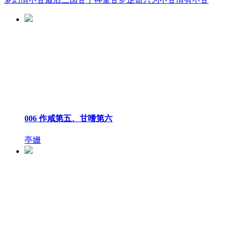
006 作咸第五、甘嗜第六
亭姗