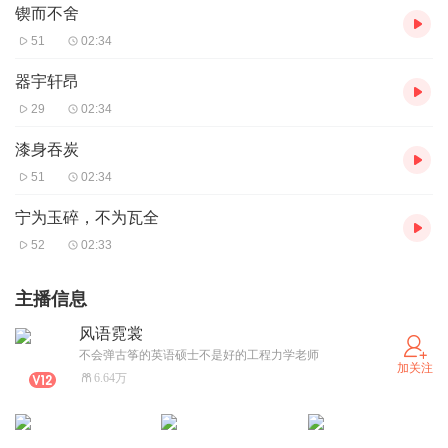
锲而不舍
51
02:34
器宇轩昂
29
02:34
漆身吞炭
51
02:34
宁为玉碎，不为瓦全
52
02:33
主播信息
风语霓裳
不会弹古筝的英语硕士不是好的工程力学老师
加关注
6.64万