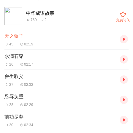
中华成语故事
769
2
免费订阅
天之骄子
45
02:19
水滴石穿
26
02:17
舍生取义
27
02:32
忍辱负重
28
02:29
前功尽弃
30
02:34