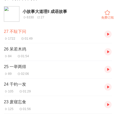
小故事大道理‖ 成语故事
6330
27
免费订阅
27 不耻下问
1722
01:49
26 呆若木鸡
84
01:54
25 一举两得
89
02:06
24 千钧一发
105
01:29
23 废寝忘食
125
01:56