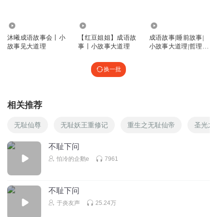
1755
2653
2816
沐曦成语故事会丨小
【红豆姐姐】成语故
成语故事|睡前故事|
故事见大道理
事丨小故事大道理
小故事大道理|哲理故
事
换一批
相关推荐
无耻仙尊
无耻妖王重修记
重生之无耻仙帝
圣光之
不耻下问
怕冷的企鹅e
7961
不耻下问
于炎友声
25.24万