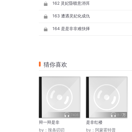
162 灵妃昏聩意消弭
163 遭遇灵妃化成仇
164 是是非非难抉择
猜你喜欢
7406
8.7万
辩一辩是非
是非红楼
by：
辣条叨叨
by：
阿蒙霍特普