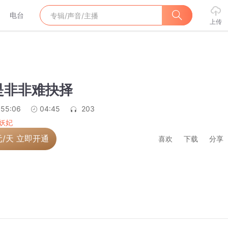
电台
上传
是是非非难抉择
:55:06
04:45
203
妖妃
元/天 立即开通
喜欢
下载
分享