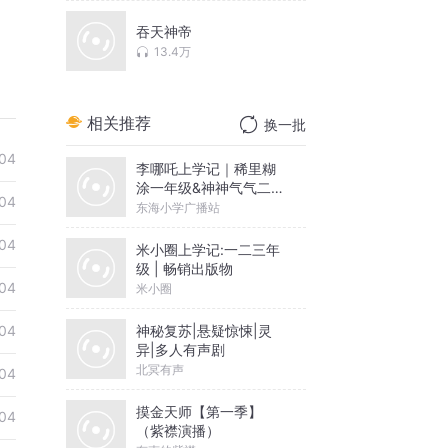
吞天神帝
13.4万
相关推荐
换一批
04
李哪吒上学记｜稀里糊
涂一年级&神神气气二年
04
级
东海小学广播站
04
米小圈上学记:一二三年
级 | 畅销出版物
04
米小圈
神秘复苏|悬疑惊悚|灵
04
异|多人有声剧
北冥有声
04
摸金天师【第一季】
04
（紫襟演播）