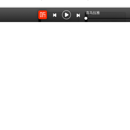
喜马拉雅
3130
448
是非要温柔
是是非非李鸿章
by：
吉喜诵读经典
by：
大耳朵声音馆
开放平台
云剪辑
对接海量精彩内容
在线音频剪辑神器