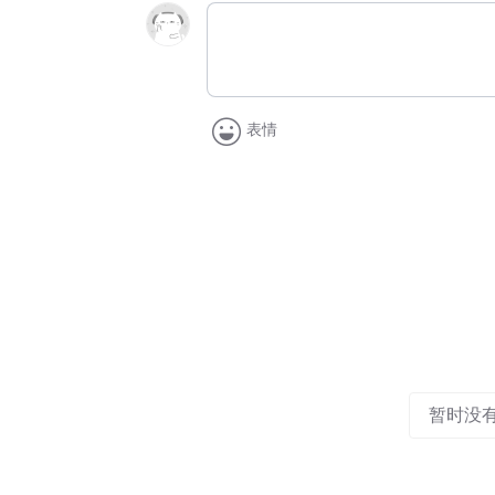
表情
暂时没