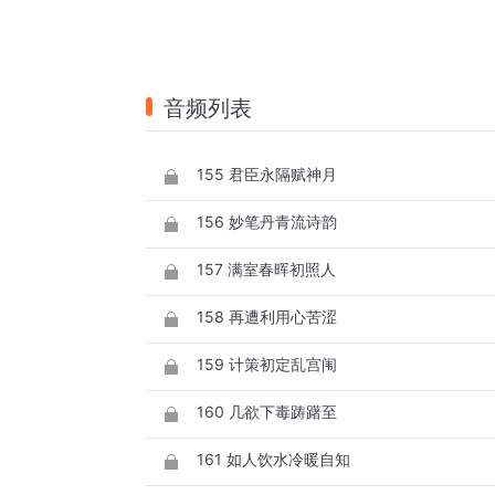
音频列表
155 君臣永隔赋神月
156 妙笔丹青流诗韵
157 满室春晖初照人
158 再遭利用心苦涩
159 计策初定乱宫闱
160 几欲下毒踌躇至
161 如人饮水冷暖自知