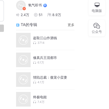
氧气听书
电脑版
2.4万
51
8.9万
TA的专辑
更多
论
公众号
盗取江山作酒钱
3714
修真兵王混都市
6.1万
情陷总裁：傲宠小蛮妻
4.1万
终极电能
7.4万