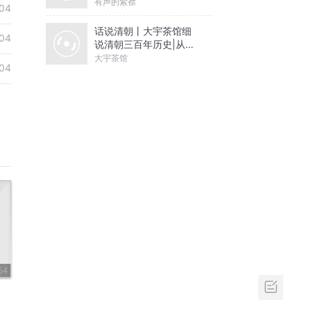
有声的紫襟
04
话说清朝丨大宇茶馆细
04
说清朝三百年历史|从努
尔哈赤到末代皇帝溥仪|
大宇茶馆
04
康熙雍正乾隆
54