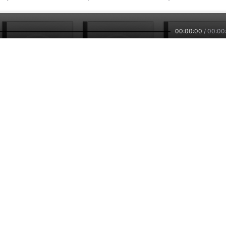
00:00:00
/
00:00
1687
1979
1.
是非功过（完）
寡妇门前是非多
明星妈咪是非多
by：
嘟宝的一家
by：
峥朝
by：
吃辣会去世
主播培训
小雅智能
车联网平台
兼职副业，兴趣赚钱
智能硬件，连接赋能
自在出行，听我想听