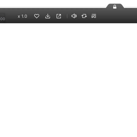
x
1.0
:00
8万
手机端
企业版
电脑端
员工学习，企业买单