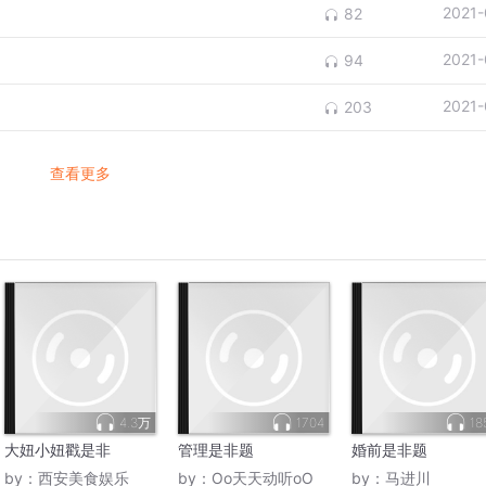
2021-
82
2021-
94
2021-
203
查看更多
4.3万
1704
18
大妞小妞戳是非
管理是非题
婚前是非题
by：
西安美食娱乐
by：
Oo天天动听oO
by：
马进川