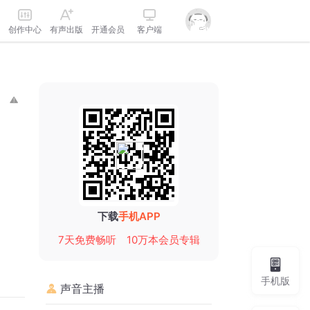
创作中心
有声出版
开通会员
客户端
下载
手机APP
7天免费畅听
10万本会员专辑
手机版
声音主播