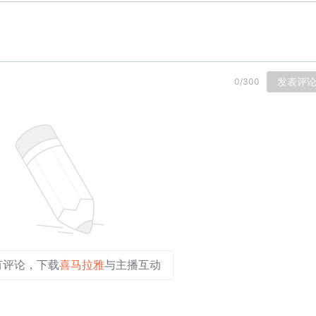
发表评
0
/
300
有评论，下载
喜马拉雅
与主播互动