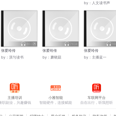
by：
人文读书声
60.3万
7634
16
张爱玲传
张爱玲传
张爱玲传
by：
淇匀读书
by：
蘑晓菇
by：
主播蓝一
主播培训
小雅智能
车联网平台
兼职副业，兴趣赚钱
智能硬件，连接赋能
自在出行，听我想听