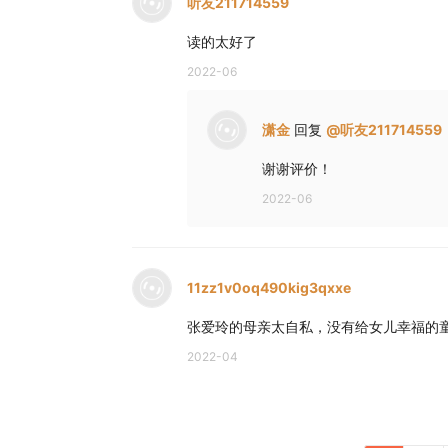
听友211714559
读的太好了
2022-06
潇金
回复
@
听友211714559
谢谢评价！
2022-06
11zz1v0oq490kig3qxxe
张爱玲的母亲太自私，没有给女儿幸福的
2022-04