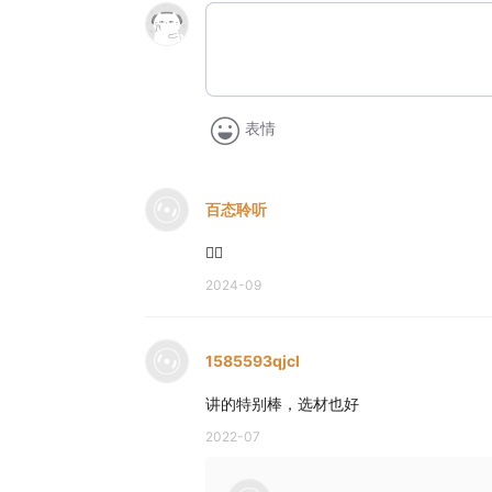
表情
百态聆听
👍🏻
2024-09
1585593qjcl
讲的特别棒，选材也好
2022-07