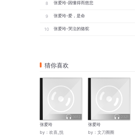
张爱玲-因懂得而慈悲
8
张爱玲-爱，是命
9
张爱玲-哭泣的骆驼
10
猜你喜欢
3012
2321
张爱玲
张爱玲
by：
欢喜_悦
by：
文刀圈圈