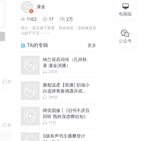
潇金
电脑版
1162
17
2万
简介：
遇见缘于喜爱，我说你听，这种缘是那
么妙不可言～～～
论
公众号
TA的专辑
更多
纳兰容若词传（孔祥秋
著 潇金演播）
2316
赞
撕裂温柔【双播| 职场小
白选择青春偶遇亦或情
愫相许】
2619
啼笑因缘 |《旧书不厌百
回听 熟聆深虑卿自知》
1.1万
赞
S级有声书主播攀登计