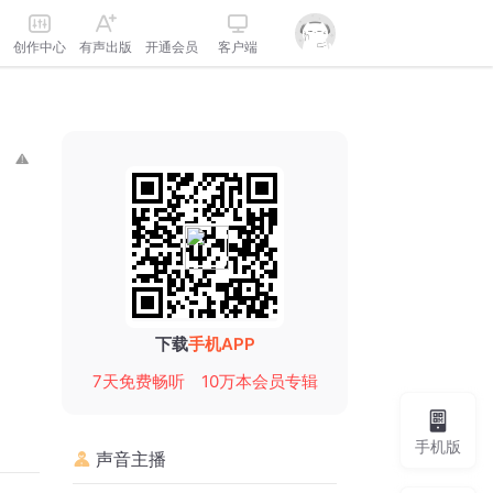
创作中心
有声出版
开通会员
客户端
下载
手机APP
7天免费畅听
10万本会员专辑
手机版
声音主播