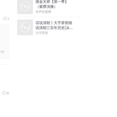
摸金天师【第一季】
（紫襟演播）
有声的紫襟
2
话说清朝丨大宇茶馆细
说清朝三百年历史|从努
尔哈赤到末代皇帝溥仪|
大宇茶馆
康熙雍正乾隆
赞
赞