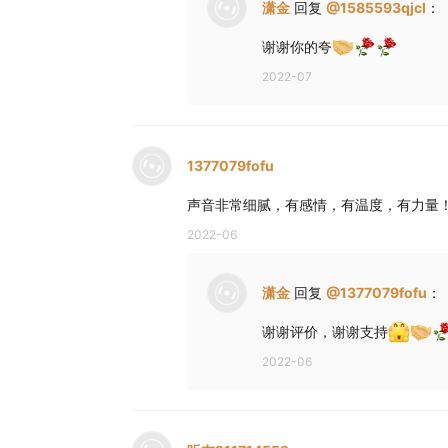
潇金
回复
@
1585593qjcl
：
谢谢你的夸
2022-07
1377079fofu
声音非常细腻，有感情，有温度，有力量
2022-06
潇金
回复
@
1377079fofu
：
谢谢评价，谢谢支持
2022-06