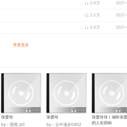
3.6万
2021-
3.5万
2021-
3.6万
2021-
查看更多
1009
6148
2.
张爱玲
张爱玲
张爱玲传丨倾听张
的人生回响
by：
雨荷_b0
by：
云中漫步0402