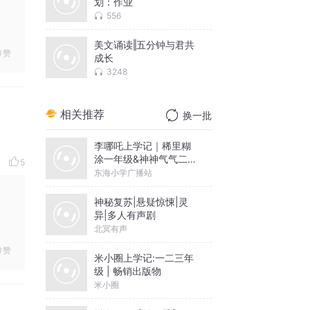
划：作业
556
美文诵读‖五分钟与君共
赞
成长
3248
相关推荐
换一批
李哪吒上学记｜稀里糊
涂一年级&神神气气二年
5
级
东海小学广播站
神秘复苏|悬疑惊悚|灵
异|多人有声剧
北冥有声
赞
米小圈上学记:一二三年
级 | 畅销出版物
米小圈