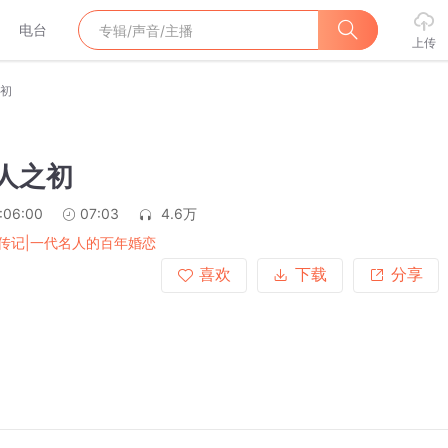
电台
上传
之初
人之初
:06:00
07:03
4.6万
传记|一代名人的百年婚恋
喜欢
下载
分享