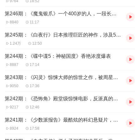
9764
18:52
第246期：《魔鬼银爪》一个400岁的人，一段长生不老之谜
8840
11:17
第245期：《白夜行》日本推理巨匠的神作，涉及5起机关算尽的谋杀案
1.24万
12:50
第244期：《碟中谍5：神秘国度》香艳浓度爆表
8887
17:14
第243期：《闪灵》惊悚大师的惊世之作，被周星驰多次模仿
9050
17:36
第242期：《恐怖角》殿堂级惊悚电影，反派真的很猛
9217
12:46
第241期：《少数派报告》最酷炫的科幻悬疑片，反派手段老辣，以谋杀掩盖谋杀
8924
17:58