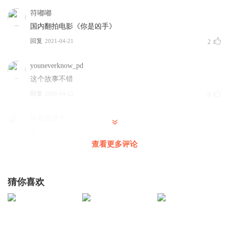
符嘟嘟
国内翻拍电影《你是凶手》
回复
2021-04-21
2
youneverknow_pd
这个故事不错
回复
2026-04-12
0
学霸就是牛
好
查看更多评论
回复
2022-09-29
0
萍平平平
猜你喜欢
这个电影故事很不错
回复
2021-12-14
0