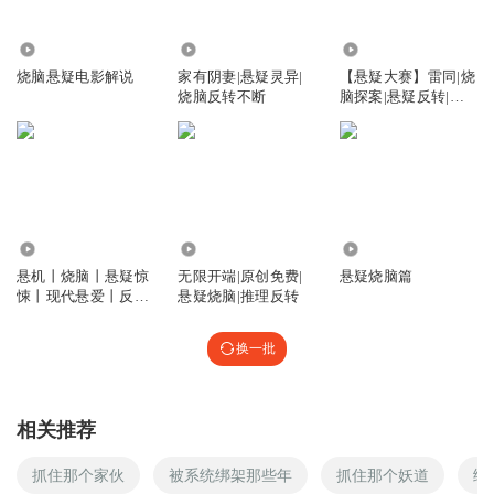
6.53万
29.85万
7.88万
烧脑悬疑电影解说
家有阴妻|悬疑灵异|
【悬疑大赛】雷同|烧
烧脑反转不断
脑探案|悬疑反转|推
理惊悚
4.09万
1238
9751
悬机丨烧脑丨悬疑惊
无限开端|原创免费|
悬疑烧脑篇
悚丨现代悬爱丨反转
悬疑烧脑|推理反转
不断
换一批
相关推荐
抓住那个家伙
被系统绑架那些年
抓住那个妖道
绑