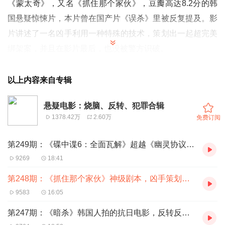
《蒙太奇》，又名《抓住那个家伙》，豆瓣高达8.2分的韩
国悬疑惊悚片，本片曾在国产片《误杀》里被反复提及。影
片讲述了一名凶手利用一种特殊的技术，策划出一起超完美
绑架案，并且在影片最后，也没被警方识破。
以上内容来自专辑
悬疑电影：烧脑、反转、犯罪合辑
1378.42万
2.60万
免费订阅
第249期：《碟中谍6：全面瓦解》超越《幽灵协议》的最强系列片
9269
18:41
第248期：《抓住那个家伙》神级剧本，凶手策划出完美绑架案
9583
16:05
第247期：《暗杀》韩国人拍的抗日电影，反转反转再反转