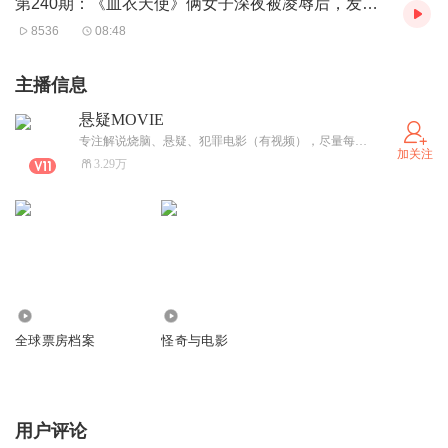
第240期：《血衣天使》俩女子深夜被凌辱后，发起惊心报复
8536
08:48
主播信息
悬疑MOVIE
专注解说烧脑、悬疑、犯罪电影（有视频），尽量每日更新，也可能隔日更。
加关注
3.29万
2.48万
26.46万
全球票房档案
怪奇与电影
用户评论