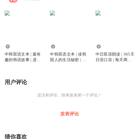
15.99万
88.24万
24.56万
中韩双语文本 | 最有
中韩双语文本 | 读韩
中日双语朗读 | 365天
趣的韩语故事 | 进阶
国人的生活秘密 | 韩
日语口语 | 每天两分
篇
国文化
钟
用户评论
还没有评论，快来发表第一个评论！
发表评论
猜你喜欢