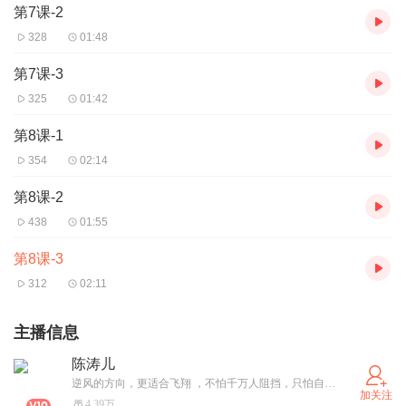
第7课-2
328
01:48
第7课-3
325
01:42
第8课-1
354
02:14
第8课-2
438
01:55
第8课-3
312
02:11
主播信息
陈涛儿
逆风的方向，更适合飞翔 ，不怕千万人阻挡，只怕自己投降。 风在前，无惧！
加关注
4.39万