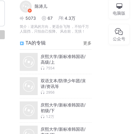
陈涛儿
电脑版
5073
67
4.3万
简介：
逆风的方向，更适合飞翔 ，不怕千万
人阻挡，只怕自己投降。 风在前，无惧！
论
公众号
TA的专辑
更多
庆熙大学/新标准韩国语/
高级/上
7554
双语文本/防弹少年团/演
讲/资讯等
2956
庆熙大学/新标准韩国语/
初级/下
1.2万
庆熙大学/新标准韩国语/