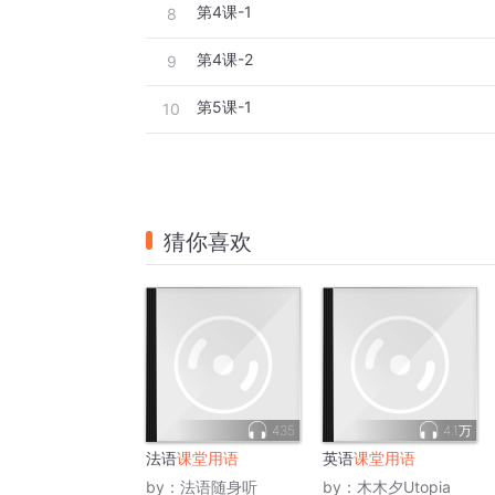
第4课-1
8
第4课-2
9
第5课-1
10
猜你喜欢
435
4.1万
法语
课堂用语
英语
课堂用语
by：
法语随身听
by：
木木夕Utopia