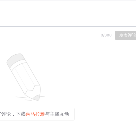
发表评
0
/
300
有评论，下载
喜马拉雅
与主播互动