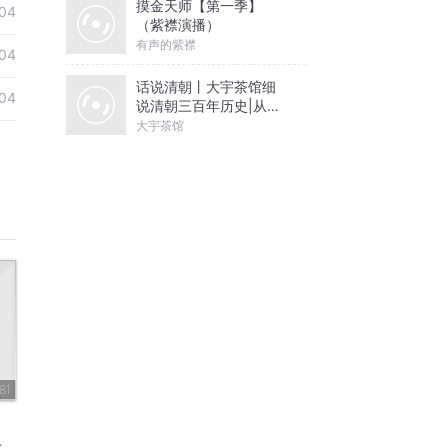
摸金天师【第一季】
04
（紫襟演播）
有声的紫襟
04
话说清朝丨大宇茶馆细
04
说清朝三百年历史|从努
尔哈赤到末代皇帝溥仪|
大宇茶馆
康熙雍正乾隆
81