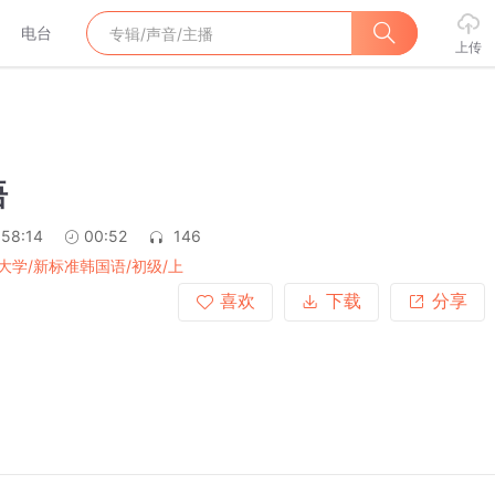
电台
上传
语
:58:14
00:52
146
大学/新标准韩国语/初级/上
喜欢
下载
分享