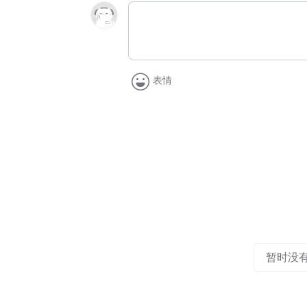
表情
暂时没