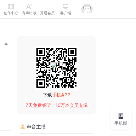
创作中心
有声出版
开通会员
客户端
下载
手机APP
7天免费畅听
10万本会员专辑
手机版
声音主播