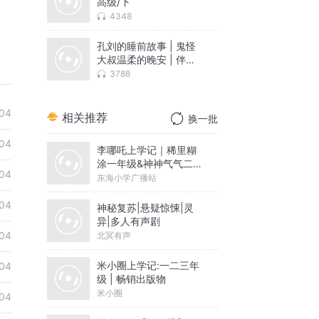
高级/下
4348
孔刘的睡前故事 | 鬼怪
大叔温柔的晚安 | 伴你
入眠
3788
04
相关推荐
换一批
04
李哪吒上学记｜稀里糊
涂一年级&神神气气二年
04
级
东海小学广播站
04
神秘复苏|悬疑惊悚|灵
异|多人有声剧
04
北冥有声
米小圈上学记:一二三年
04
级 | 畅销出版物
米小圈
04