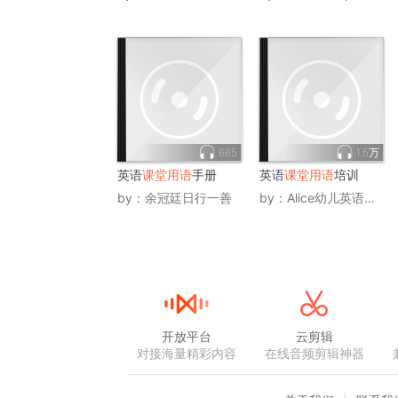
665
1.5万
英语
课堂用语
手册
英语
课堂用语
培训
by：
余冠廷日行一善
by：
Alice幼儿英语老师
开放平台
云剪辑
对接海量精彩内容
在线音频剪辑神器