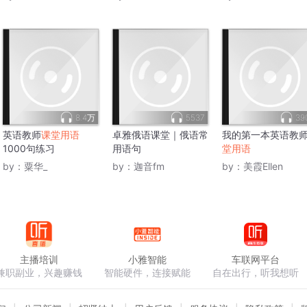
8.4万
5537
39
英语教师
课堂用语
卓雅俄语课堂｜俄语常
我的第一本英语教
1000句练习
用语句
堂用语
by：
粟华_
by：
迦音fm
by：
美霞Ellen
主播培训
小雅智能
车联网平台
兼职副业，兴趣赚钱
智能硬件，连接赋能
自在出行，听我想听