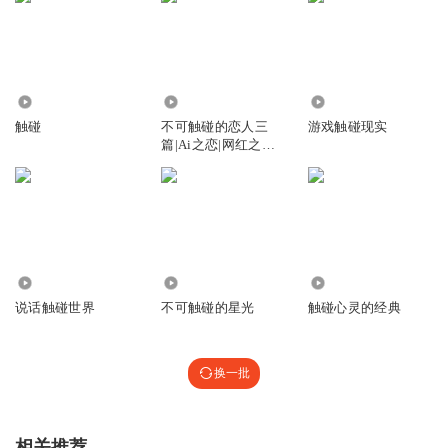
2736
256
6.49万
触碰
不可触碰的恋人三
游戏触碰现实
篇|Ai之恋|网红之恋|
穿越之恋
6338
1133
312
说话触碰世界
不可触碰的星光
触碰心灵的经典
换一批
相关推荐