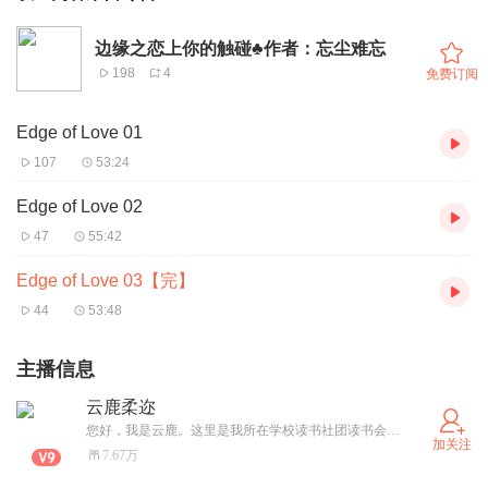
边缘之恋上你的触碰♣作者：忘尘难忘
198
4
免费订阅
Edge of Love 01
107
53:24
Edge of Love 02
47
55:42
Edge of Love 03【完】
44
53:48
主播信息
云鹿柔迩
您好，我是云鹿。这里是我所在学校读书社团读书会的一些阅读的作业课件 因时间有限且制作技术不是很精良请谅解我的粗制。我正在努力学习和探索制作有声读物。真是一门学问 。同时感谢大家希望能一起共同支持正版 。生命是时间轴的昙花一现，瞬间也要努力绽放的爱。
加关注
7.67万