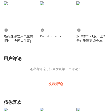
33.06万
346
6626
热点辣评娱乐民生共
Decision remix
水浒传2021版（全2
探讨｜冷暖人生事|大
册）无障碍读全本经
事件点评新闻
典四大名著
用户评论
还没有评论，快来发表第一个评论！
发表评论
猜你喜欢