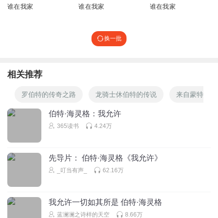
谁在我家
谁在我家
谁在我家
换一批
相关推荐
罗伯特的传奇之路
龙骑士休伯特的传说
来自蒙特伯格
伯特·海灵格：我允许
365读书
4.24万
先导片： 伯特·海灵格《我允许》
_叮当有声_
62.16万
我允许一切如其所是 伯特·海灵格
蓝澜澜之诗样的天空
8.66万