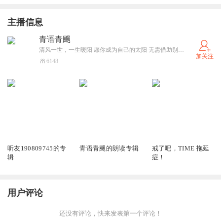
主播信息
青语青颺
清风一世，一生暖阳 愿你成为自己的太阳 无需借助别人的光芒
加关注
6148
1
31
8818
听友190809745的专
青语青颺的朗读专辑
戒了吧，TIME 拖延
辑
症！
用户评论
还没有评论，快来发表第一个评论！