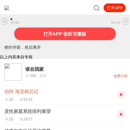
打开APP
伯特·海灵格后记
00:00
04:16
打开APP 收听完整版
稍作停留，然后离开
以上内容来自专辑
谁在我家
360
4
免费订阅
伯特·海灵格后记
20
04:16
灵性家庭系统排列展望
20
18:27