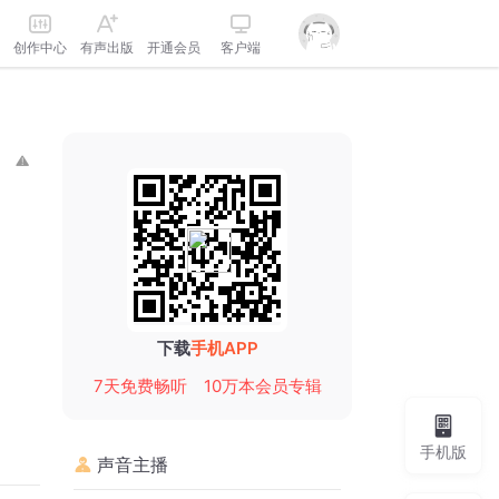
创作中心
有声出版
开通会员
客户端
下载
手机APP
7天免费畅听
10万本会员专辑
手机版
声音主播