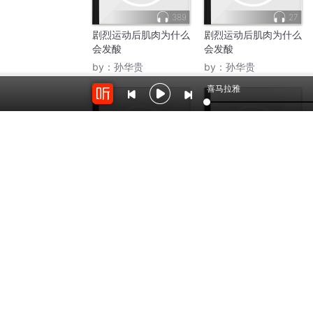
389
27
剧烈运动后肌肉为什么
剧烈运动后肌肉为什么
会发酸
会发酸
by：
孙华贵
by：
孙华贵
喜马拉雅
116.8万
1.3万
茶余饭后
茶余饭后
by：
四海习读
by：
Y夏荷