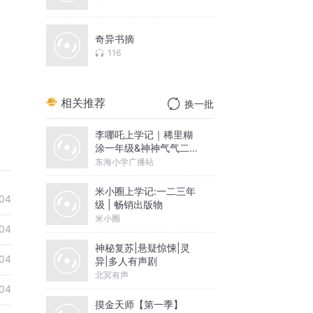
奇异书摘
116
相关推荐
换一批
李哪吒上学记｜稀里糊
涂一年级&神神气气二年
级
东海小学广播站
米小圈上学记:一二三年
04
级 | 畅销出版物
米小圈
04
神秘复苏|悬疑惊悚|灵
04
异|多人有声剧
北冥有声
04
摸金天师【第一季】