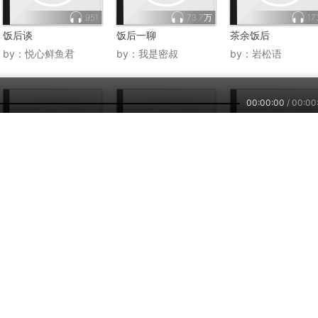
951
73.7万
17
饭后谈
饭后一聊
茶余饭后
by：
悦心鲜鱼君
by：
我是密叔
by：
岩松语
00:00:00
/
00:00
6575
2.8万
3
茶余饭后
茶余饭后
茶余饭后
by：
5叔茶芳
by：
开店笔记开店做生意
by：
詩情劍氣