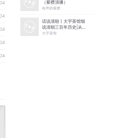
（紫襟演播）
04
有声的紫襟
04
话说清朝丨大宇茶馆细
说清朝三百年历史|从努
04
尔哈赤到末代皇帝溥仪|
大宇茶馆
康熙雍正乾隆
04
04