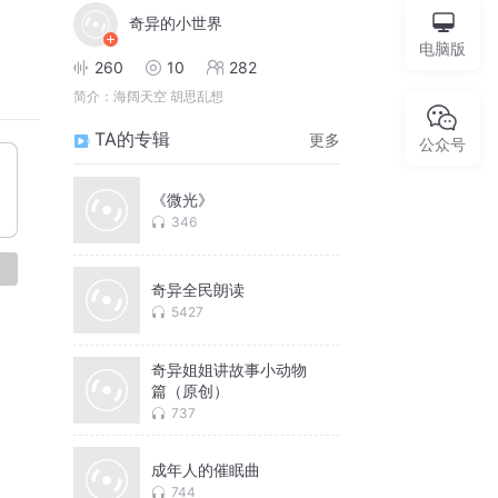
奇异的小世界
电脑版
260
10
282
简介：
海阔天空 胡思乱想
TA的专辑
更多
公众号
《微光》
346
论
奇异全民朗读
5427
奇异姐姐讲故事小动物
篇（原创）
737
成年人的催眠曲
744