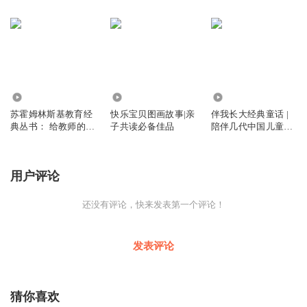
5813
221
2.25万
苏霍姆林斯基教育经
快乐宝贝图画故事|亲
伴我长大经典童话 |
典丛书： 给教师的建
子共读必备佳品
陪伴几代中国儿童成
议
长的经典童话
用户评论
还没有评论，快来发表第一个评论！
发表评论
猜你喜欢