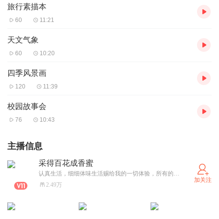
旅行素描本
60
11:21
天文气象
60
10:20
四季风景画
120
11:39
校园故事会
76
10:43
主播信息
采得百花成香蜜
认真生活，细细体味生活赐给我的一切体验，所有的经历，丰富了我的生命，都值得珍惜，我会用心去珍藏生命中遇见的每一个人、每一件事。
加关注
2.49万