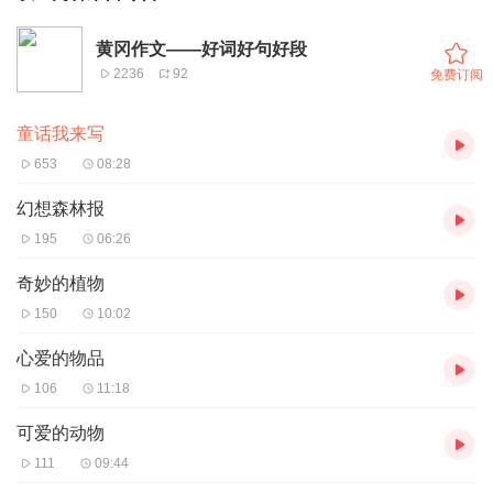
黄冈作文——好词好句好段
2236
92
免费订阅
童话我来写
653
08:28
幻想森林报
195
06:26
奇妙的植物
150
10:02
心爱的物品
106
11:18
可爱的动物
111
09:44