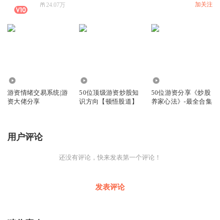
加关注
24.07万
1.53万
1.27万
4.71万
游资情绪交易系统|游
50位顶级游资炒股知
50位游资分享《炒股
资大佬分享
识方向【顿悟股道】
养家心法》-最全合集
用户评论
还没有评论，快来发表第一个评论！
发表评论