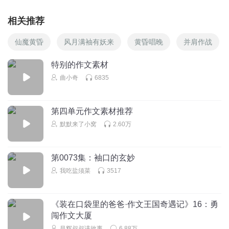
相关推荐
仙魔黄昏
风月满袖有妖来
黄昏唱晚
并肩作战
特别的作文素材
曲小奇
6835
第四单元作文素材推荐
默默来了小窝
2.60万
第0073集：袖口的玄妙
我吃盐须菜
3517
《装在口袋里的爸爸·作文王国奇遇记》16：勇
闯作文大厦
昌辉叔叔讲故事
6.88万