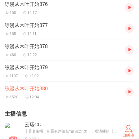
综漫从木叶开始376
150
12:17
综漫从木叶开始377
165
12:11
综漫从木叶开始378
460
12:22
综漫从木叶开始379
1107
12:02
综漫从木叶开始380
1520
12:04
主播信息
云珏CG
非著名主播，新晋有声组合“镭四边”之一，现演播的《我可以加速修炼》，《全球探险直播》，《灵能复苏后我不得不除魔卫道》，正在持续热更中！感谢关注，茫茫人海之中相遇，是不可多得的缘分！
加关注
5.50万