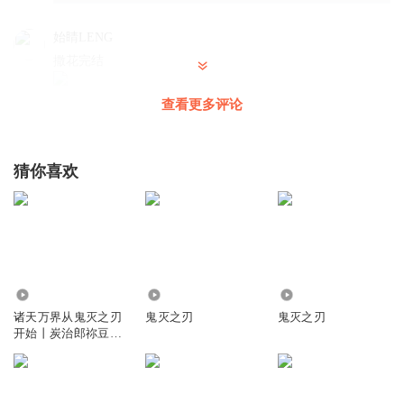
始睛LENG
撒花完结
回复
2024-11-28
0
查看更多评论
猜你喜欢
77.92万
1.32万
6.00万
诸天万界从鬼灭之刃
鬼灭之刃
鬼灭之刃
开始丨炭治郎祢豆子
免费听