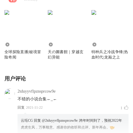
805.33万
16.91万
59.32万
全球探险直播|秘境冒
天の圖書館｜穿越玄
特种兵之冷战争锋|热
险奇闻
幻异能
血时代|龙巅之上
用户评论
2tduyyvflpznsprcow9e
不错的小说合集←_←
回复
2021-11-22
1
云珏CG
回复 @
2tduyyvflpznsprcow9e
:
跨年时间到了，预祝2022年
虎虎生风，万事顺意。感谢你的收听和点评。新年再会。