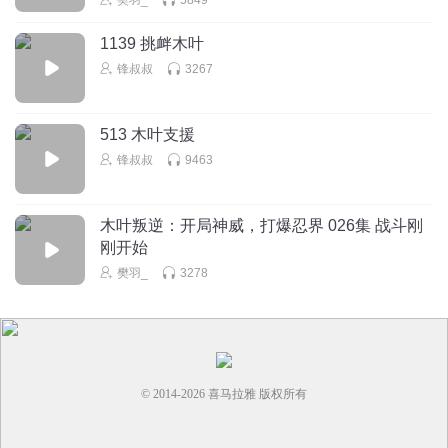
1139 挑衅木叶
锋叔叔
3267
513 木叶支援
锋叔叔
9463
木叶叛逆：开局神威，打爆忍界 026集 战斗刚
刚开始
樊羽_
3278
© 2014-
2026
喜马拉雅 版权所有