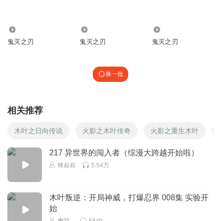
49.47万
6.83万
8188
鬼灭之刃
鬼灭之刃
鬼灭之刃
换一批
相关推荐
木叶之日向传说
火影之木叶传奇
火影之重生木叶
217 异世界的闯入者（综漫大跨越开始啦）
锋叔叔
5.54万
木叶叛逆：开局神威，打爆忍界 008集 实验开
始
樊羽_
5849