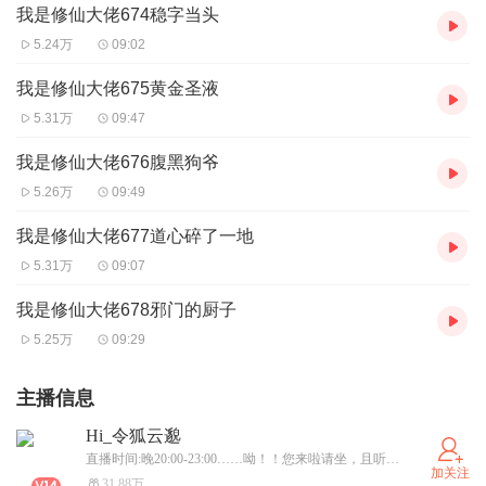
我是修仙大佬674稳字当头
5.24万
09:02
我是修仙大佬675黄金圣液
5.31万
09:47
我是修仙大佬676腹黑狗爷
5.26万
09:49
我是修仙大佬677道心碎了一地
5.31万
09:07
我是修仙大佬678邪门的厨子
5.25万
09:29
主播信息
Hi_令狐云邈
直播时间:晚20:00-23:00……呦！！您来啦请坐，且听我给您细细道来：话说啊......喜欢有声书，录制自己喜欢的故事。
加关注
31.88万