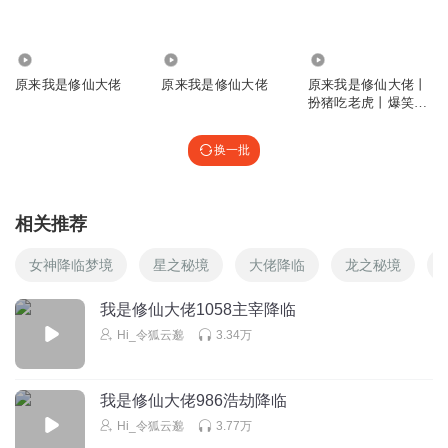
4541
5.24万
9.72万
原来我是修仙大佬
原来我是修仙大佬
原来我是修仙大佬丨
扮猪吃老虎丨爆笑修
仙爽文
换一批
相关推荐
女神降临梦境
星之秘境
大佬降临
龙之秘境
我是修仙大佬1058主宰降临
Hi_令狐云邈
3.34万
我是修仙大佬986浩劫降临
Hi_令狐云邈
3.77万