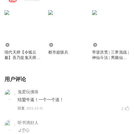
133.82万
2471.03万
6265
现代天师【令狐云
都市超级兵
帝逆洪荒 | 三界混战 |
邈】吾乃捉鬼天师｜
神仙斗法 | 男频仙侠
XiMi团抢先听
玄幻小说 | 令狐云邈
倾情播讲
用户评论
鬼爱玩佛珠
结盟牛逼！一个一个送！
回复
2021-12-31
2
听书滴好人
💺👂😉