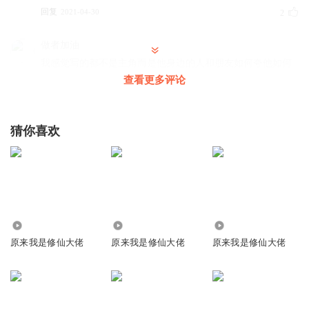
回复
2021-04-30
2
做者加油
我感觉写的都不是主角而是他身边的人和朋友如何夸他如何
觉得他厉害然后为他做事。
查看更多评论
回复
2022-07-16
1
猜你喜欢
上班摸鱼听小说z
听到现在套路都一样，就算摸鱼爽文，也给改上一改
回复
2022-09-25
0
凌霄轩烨
少点吃的，很烦
3942.62万
2256
1.53万
回复
2022-07-07
0
原来我是修仙大佬
原来我是修仙大佬
原来我是修仙大佬