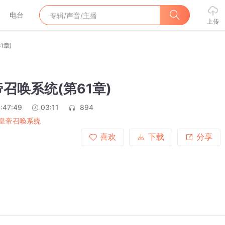
电台
上传
1章)
召唤系统(第61章)
:47:49
03:11
894
皇帝召唤系统
喜欢
下载
分享