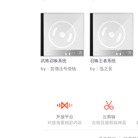
14.3万
6.7万
武将召唤系统
召唤王者系统
by：
贫僧法号借钱
by：
迅之音
开放平台
云剪辑
对接海量精彩内容
在线音频剪辑神器