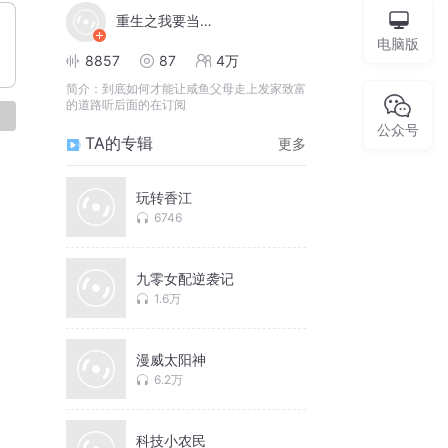
重生之我要当有钱人
电脑版
8857
87
4万
简介：
到底如何才能让咸鱼父母走上发家致富
的道路听后面的在订阅
论
公众号
TA的专辑
更多
玩转香江
6746
九零女配逆袭记
1.6万
漫威太阳神
6.2万
科技小农民