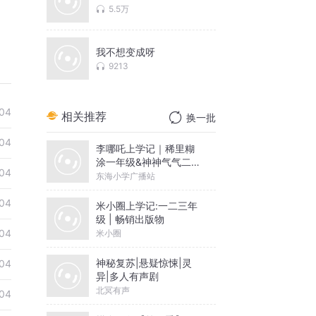
5.5万
我不想变成呀
9213
04
相关推荐
换一批
04
李哪吒上学记｜稀里糊
涂一年级&神神气气二年
04
级
东海小学广播站
04
米小圈上学记:一二三年
级 | 畅销出版物
04
米小圈
神秘复苏|悬疑惊悚|灵
04
异|多人有声剧
北冥有声
04