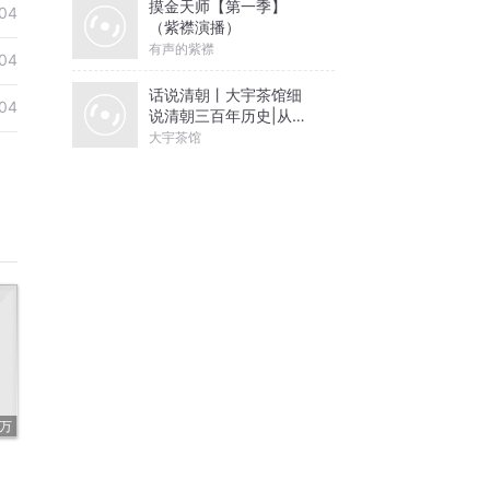
摸金天师【第一季】
04
（紫襟演播）
有声的紫襟
04
话说清朝丨大宇茶馆细
04
说清朝三百年历史|从努
尔哈赤到末代皇帝溥仪|
大宇茶馆
康熙雍正乾隆
3万