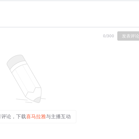
发表评
0
/
300
有评论，下载
喜马拉雅
与主播互动