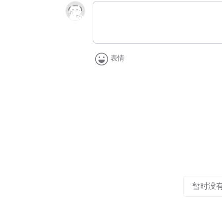
表情
暂时没