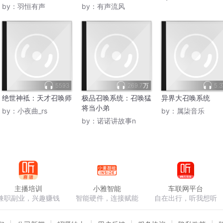
by：
羽恒有声
by：
有声流风
5593
269.7万
5.
绝世神袛：天才召唤师
极品召唤系统：召唤猛
异界大召唤系统
将当小弟
by：
小夜曲_rs
by：
属柒音乐
by：
诺诺讲故事n
主播培训
小雅智能
车联网平台
兼职副业，兴趣赚钱
智能硬件，连接赋能
自在出行，听我想听