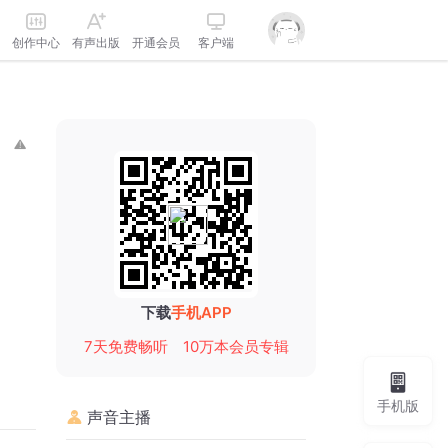
创作中心
有声出版
开通会员
客户端
下载
手机APP
7天免费畅听
10万本会员专辑
手机版
声音主播