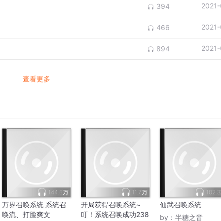
2021-
394
2021-
466
2021-
894
查看更多
144.6万
11.7万
102.
万界召唤系统 系统召
开局获得召唤系统~
仙武召唤系统
唤流、打脸爽文
叮！系统召唤成功238
by：
半糖之音