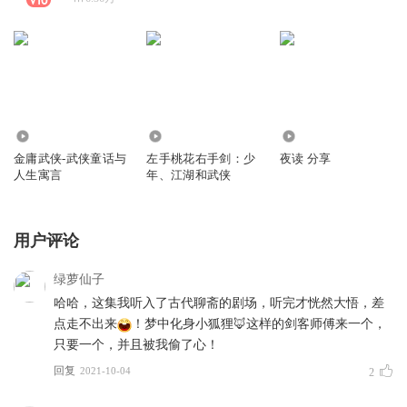
54.87万
3884
2.64万
金庸武侠-武侠童话与
左手桃花右手剑：少
夜读 分享
人生寓言
年、江湖和武侠
用户评论
绿萝仙子
哈哈，这集我听入了古代聊斋的剧场，听完才恍然大悟，差
点走不出来
！梦中化身小狐狸🦊这样的剑客师傅来一个，
只要一个，并且被我偷了心！
回复
2021-10-04
2