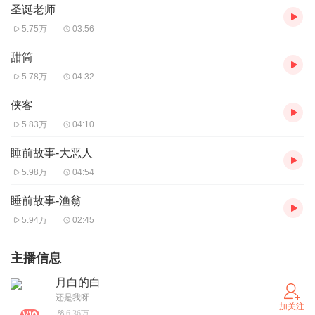
圣诞老师
5.75万
03:56
甜筒
5.78万
04:32
侠客
5.83万
04:10
睡前故事-大恶人
5.98万
04:54
睡前故事-渔翁
5.94万
02:45
主播信息
月白的白
还是我呀
加关注
6.36万