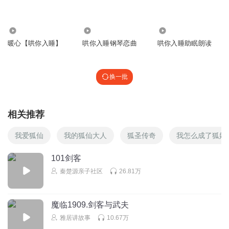
回复
2022-07-19
0
7.30万
63.17万
1481
十庸
暖心【哄你入睡】
哄你入睡钢琴恋曲
哄你入睡助眠朗读
每天都在凌晨睡觉 大白 做个好梦呦
回复
2022-02-24
1
换一批
相关推荐
我爱狐仙
我的狐仙大人
狐圣传奇
我怎么成了狐妖
101剑客
秦楚源亲子社区
26.81万
魔临1909.剑客与武夫
雅居讲故事
10.67万