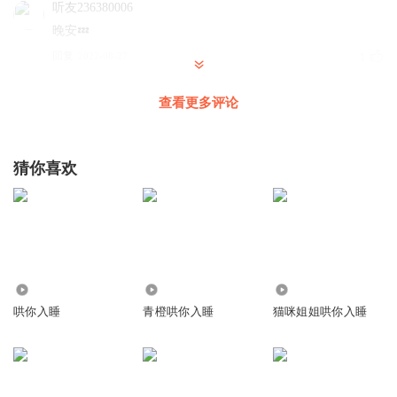
听友236380006
晚安💤
回复
2022-08-27
1
容邪
查看更多评论
噗哈哈哈哈好可爱
回复
2021-05-04
1
猜你喜欢
1582682neml
感恩有您
回复
2024-01-17
0
晚睡xj
92.09万
43.30万
2.86万
钱
哄你入睡
青橙哄你入睡
猫咪姐姐哄你入睡
回复
2023-07-23
0
梅子酒柴犬
晚安