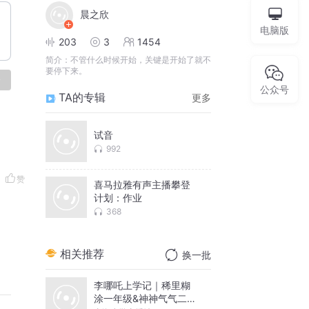
晨之欣
电脑版
203
3
1454
简介：
不管什么时候开始，关键是开始了就不
要停下来。
论
公众号
TA的专辑
更多
试音
992
赞
喜马拉雅有声主播攀登
计划：作业
368
相关推荐
换一批
李哪吒上学记｜稀里糊
涂一年级&神神气气二年