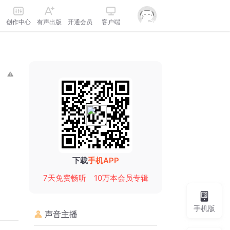
创作中心
有声出版
开通会员
客户端
下载
手机APP
7天免费畅听
10万本会员专辑
手机版
声音主播