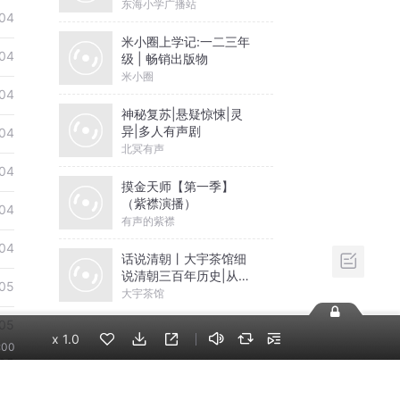
级
东海小学广播站
04
米小圈上学记:一二三年
04
级 | 畅销出版物
米小圈
04
神秘复苏|悬疑惊悚|灵
异|多人有声剧
04
北冥有声
04
摸金天师【第一季】
（紫襟演播）
04
有声的紫襟
04
话说清朝丨大宇茶馆细
说清朝三百年历史|从努
05
尔哈赤到末代皇帝溥仪|
大宇茶馆
康熙雍正乾隆
05
x
1.0
:00
05