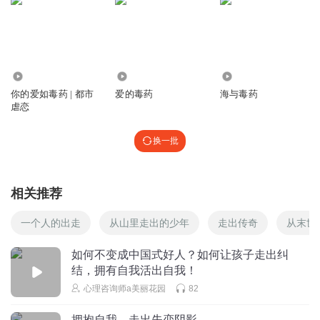
10.66万
1098
6397
你的爱如毒药 | 都市
爱的毒药
海与毒药
虐恋
换一批
相关推荐
一个人的出走
从山里走出的少年
走出传奇
从末世
如何不变成中国式好人？如何让孩子走出纠
结，拥有自我活出自我！
心理咨询师a美丽花园
82
拥抱自我，走出失恋阴影