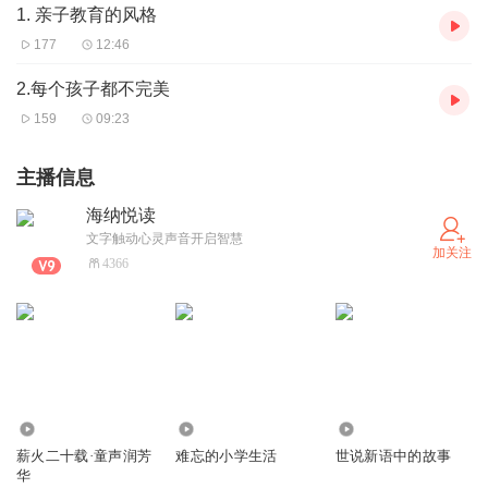
1. 亲子教育的风格
177
12:46
2.每个孩子都不完美
159
09:23
主播信息
海纳悦读
文字触动心灵声音开启智慧
加关注
4366
1088
3952
3346
薪火二十载·童声润芳
难忘的小学生活
世说新语中的故事
华