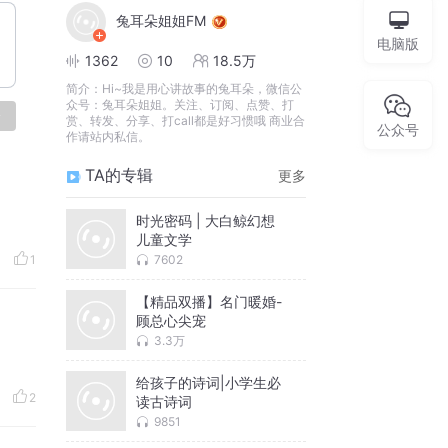
兔耳朵姐姐FM
电脑版
1362
10
18.5万
简介：
Hi~我是用心讲故事的兔耳朵，微信公
众号：兔耳朵姐姐。关注、订阅、点赞、打
论
赏、转发、分享、打call都是好习惯哦 商业合
公众号
作请站内私信。
TA的专辑
更多
时光密码 | 大白鲸幻想
儿童文学
7602
1
【精品双播】名门暖婚-
顾总心尖宠
3.3万
给孩子的诗词|小学生必
2
读古诗词
9851