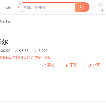
电台
上传
明的卡尔
卡尔
:30:00
03:33
3.9万
兔睡前故事|兔耳朵姐姐|安徒生童话
喜欢
下载
分享