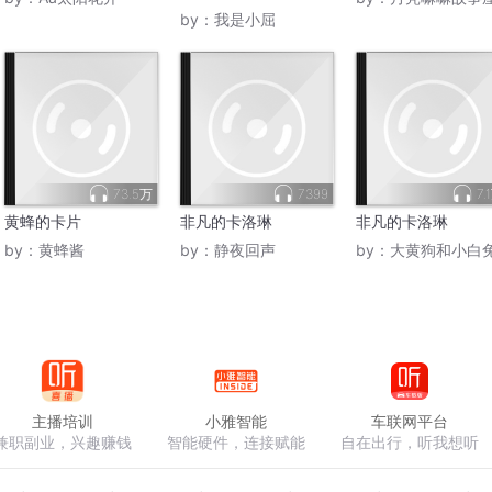
by：
我是小屈
73.5万
7399
7.
黄蜂的卡片
非凡的卡洛琳
非凡的卡洛琳
by：
黄蜂酱
by：
静夜回声
by：
大黄狗和小白
主播培训
小雅智能
车联网平台
兼职副业，兴趣赚钱
智能硬件，连接赋能
自在出行，听我想听