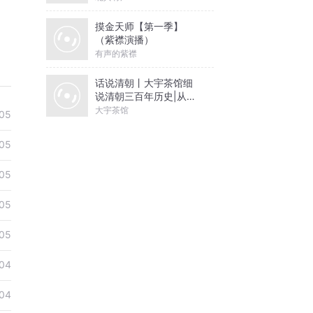
摸金天师【第一季】
（紫襟演播）
有声的紫襟
话说清朝丨大宇茶馆细
说清朝三百年历史|从努
尔哈赤到末代皇帝溥仪|
大宇茶馆
05
康熙雍正乾隆
05
05
05
05
04
04