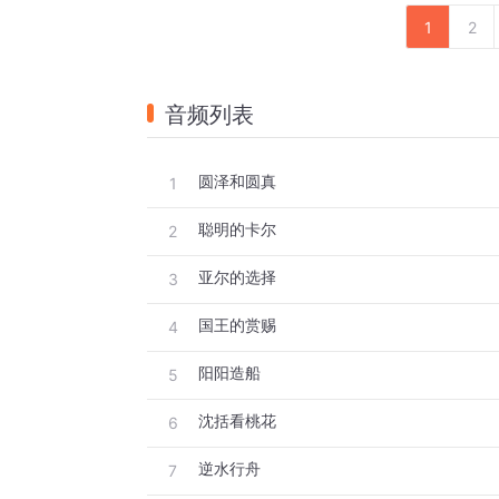
1
2
音频列表
圆泽和圆真
1
聪明的卡尔
2
亚尔的选择
3
国王的赏赐
4
阳阳造船
5
沈括看桃花
6
逆水行舟
7