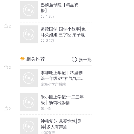
巴黎圣母院【精品双
播】
1.8万
2
趣读国学|国学小故事|兔
耳朵姐姐 三字经 弟子规
32万
相关推荐
换一批
2
李哪吒上学记｜稀里糊
涂一年级&神神气气二年
级
东海小学广播站
米小圈上学记:一二三年
级 | 畅销出版物
米小圈
2
神秘复苏|悬疑惊悚|灵
异|多人有声剧
北冥有声