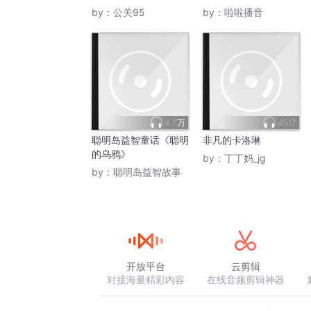
by：
公关95
by：
啦啦播音
4.7万
4517
聪明岛益智童话《聪明
非凡的卡洛琳
的乌鸦》
by：
丁丁妈_jg
by：
聪明岛益智故事
开放平台
云剪辑
对接海量精彩内容
在线音频剪辑神器