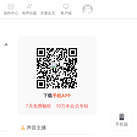
创作中心
有声出版
开通会员
客户端
下载
手机APP
7天免费畅听
10万本会员专辑
手机版
声音主播