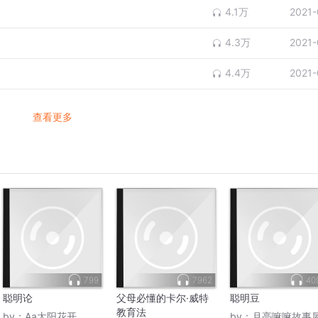
4.1万
2021-
4.3万
2021-
4.4万
2021-
查看更多
799
7962
40
聪明论
父母必懂的卡尔·威特
聪明豆
教育法
by：
Aa太阳花开
by：
月亮嘛嘛故事