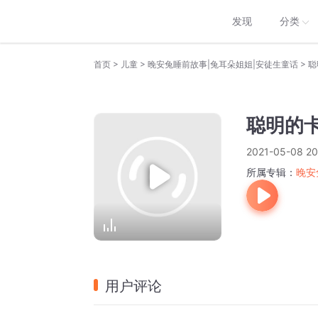
发现
分类
>
>
>
首页
儿童
晚安兔睡前故事|兔耳朵姐姐|安徒生童话
聪
聪明的
2021-05-08 20
所属专辑：
晚安
用户评论