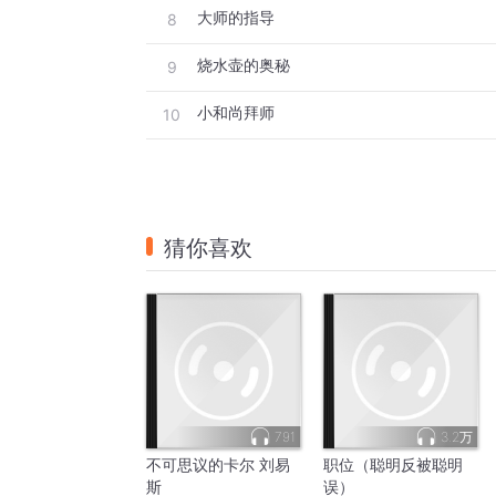
大师的指导
8
烧水壶的奥秘
9
小和尚拜师
10
猜你喜欢
791
3.2万
不可思议的卡尔 刘易
职位（聪明反被聪明
斯
误）