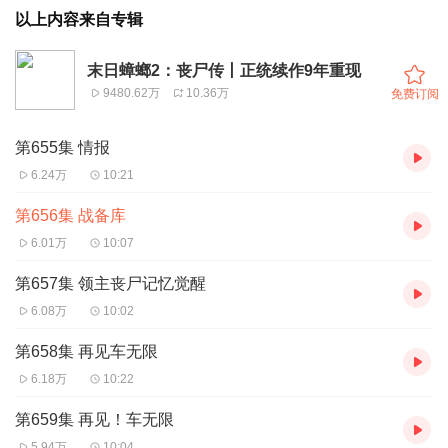
以上内容来自专辑
末日蟑螂2：丧尸传丨正统续作9年重现
9480.62万
10.36万
免费订阅
第655集 情报
6.24万
10:21
第656集 战备库
6.01万
10:07
第657集 领主丧尸记忆觉醒
6.08万
10:02
第658集 再见车无限
6.18万
10:22
第659集 再见！车无限
5.94万
10:04