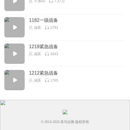
干净oo
7.27万
卍玛吉阿米卍
运送物资这事反复提出纯粹凑字数。
1182一级战备
回复
2024-07-30
2
涵莫
1791
浮云幻生
这特么的是一只工蚁供养了一群蚁后啊
1219紧急战备
涵莫
1643
回复
2023-12-19
2
丶逝水
1212紧急战备
丧尸能拿锤子打人就不能拉车。就不能背化肥。
涵莫
1765
回复
2022-02-11
2
© 2014-
2026
喜马拉雅 版权所有