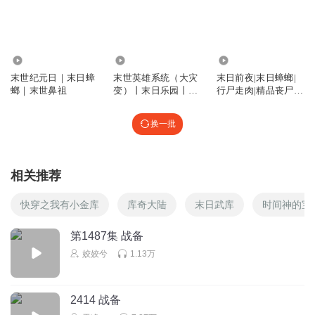
心心相印999
回复 @
简单的人平凡
:
指挥官 和班长那种指挥若干人
小规模战斗的级别是完全不一样的，听了不少小说，许多人足智多
谋，但几百几千人以下还行，战场规模 人数成千上万就不一样了，
35.57万
980.62万
1429.08万
这叫战争，不是战斗了。之前看到指挥最好的还是石原野，但也需
要参谋部配合，一个人还是很难顾及全面
末世纪元日｜末日蟑
末世英雄系统（大灾
末日前夜|末日蟑螂|
螂｜末世鼻祖
变）丨末日乐园丨末
行尸走肉|精品丧尸末
日蟑螂
世巅峰巨作
风卷残云万里空
换一批
冷月失踪
回复
2021-05-11
3
相关推荐
风卷残云万里空
快穿之我有小金库
库奇大陆
末日武库
时间神的宝
热门
回复
2021-05-11
3
第1487集 战备
姣姣兮
1.13万
风卷残云万里空
签到
2414 战备
回复
2021-05-11
3