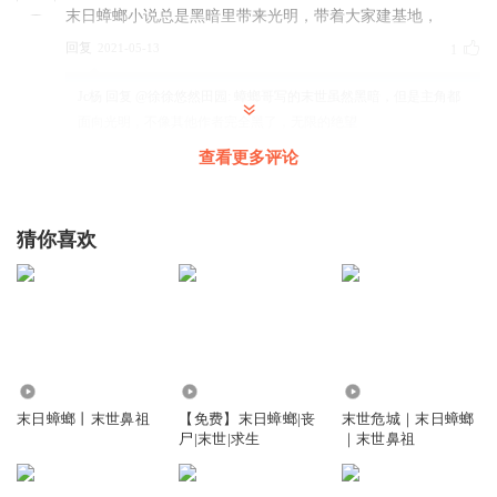
末日蟑螂小说总是黑暗里带来光明，带着大家建基地，
回复
2021-05-13
1
Jc杨
回复 @
徐徐悠然田园
:
蟑螂哥写的末世虽然黑暗，但是主角都
面向光明，不像其他作者完全黑了，无限的绝望
查看更多评论
深海里的魂
电车看来没发展起来
猜你喜欢
回复
2022-09-20
3
简单的人平凡
这里不吐槽是真心难受……不吐不快 末世前的尉官现在只能
指挥连排单位，当兵的最多当个班长！ 按你这个逻辑，是要
准备找大量末世前的将军来给你带兵，还得找大量末世前的
4.94亿
1.16万
9.83万
国家领导人来给你管理势力了！ 我看人类干脆灭亡算了，末
末日蟑螂丨末世鼻祖
【免费】末日蟑螂|丧
末世危城｜末日蟑螂
世前没当大官的现在都一无是处，还活着干嘛
尸|末世|求生
｜末世鼻祖
回复
2021-09-13
3