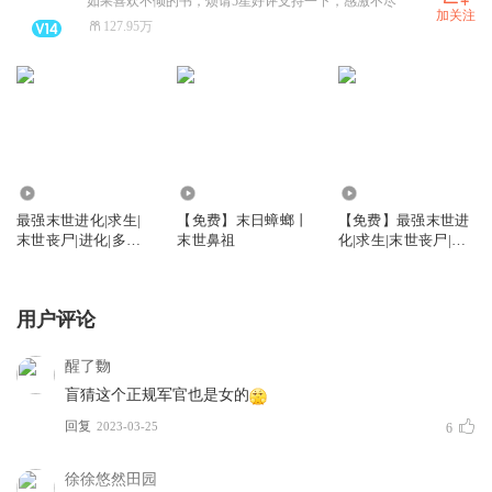
如果喜欢不倾的书，烦请5星好评支持一下，感激不尽
加关注
127.95万
874.08万
105.75万
19.69万
最强末世进化|求生|
【免费】末日蟑螂丨
【免费】最强末世进
末世丧尸|进化|多人
末世鼻祖
化|求生|末世丧尸|进
有声剧
化|多人有声剧
用户评论
醒了覅
盲猜这个正规军官也是女的
回复
2023-03-25
6
徐徐悠然田园