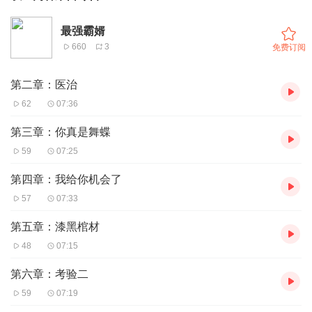
最强霸婿
660
3
免费订阅
第二章：医治
62
07:36
第三章：你真是舞蝶
59
07:25
第四章：我给你机会了
57
07:33
第五章：漆黑棺材
48
07:15
第六章：考验二
59
07:19