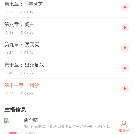
第七章：千年灵芝
58
07:19
第八章： 阁主
38
07:25
第九章： 买买买
42
07:24
第十章： 出尔反尔
40
07:22
第十一章： 婚纱
74
07:33
主播信息
两个喵
想听什么书 就评论给我哦 看见了一定第一时间给你们更新哈
加关注
4617