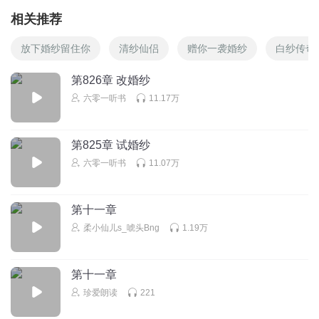
相关推荐
放下婚纱留住你
清纱仙侣
赠你一袭婚纱
白纱传奇
第826章 改婚纱
六零一听书
11.17万
第825章 试婚纱
六零一听书
11.07万
第十一章
柔小仙儿s_唬头Bng
1.19万
第十一章
珍爱朗读
221