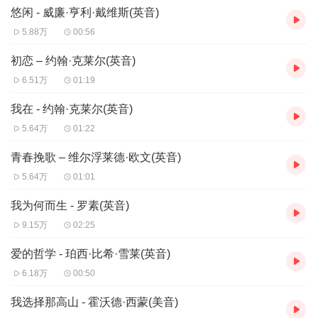
月光下
悠闲 - 威廉·亨利·戴维斯(英音)
Where the sea meets the moon-blanched land,
5.88万
00:56
漫长的海岸线
初恋 – 约翰·克莱尔(英音)
Listen! you hear the grating roar
6.51万
01:19
却传来低沉的咆哮。
我在 - 约翰·克莱尔(英音)
Of pebbles which the waves draw back, and fling,
5.64万
01:22
那是浪花在退去中将卵石翻滚，
青春挽歌 – 维尔浮莱德·欧文(英音)
At their return, up the high strand,
5.64万
01:01
又涌来将它们推向高滩的声音。
Begin, and cease, and then again begin,
我为何而生 - 罗素(英音)
它们周而复始，
9.15万
02:25
With tremulous cadence slow, and bring
爱的哲学 - 珀西·比希·雪莱(英音)
缓慢，战栗，
6.18万
00:50
The eternal note of sadness in.
我选择那高山 - 霍沃德·西蒙(美音)
一如永恒的悲调。