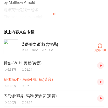
by Matthew Arnold
请跟英语兔我一起读:
The sea is calm to-night.
今夜，大海风平浪静，
The tide is full, the moon lies fair
以上内容来自专辑
潮水高涨，明月倾洒在海峡之上；
英语美文跟读(含字幕)
Upon the straits; on the French coast the light
1311.60万
5.16万
免费订阅
法兰西对岸的灯光，
Gleams and is gone; the cliffs of England stand;
孤独- W. H. 奥登(美音)
忽明忽暗；英格兰的峭壁
6.33万
01:14
Glimmering and vast, out in the tranquil bay.
多佛海滩 - 马修·阿诺德(英音)
耸立在静谧的海湾，沉郁苍茫；
5.68万
02:18
Come to the window, sweet is the night-air!
囚鸟缘何唱 - 玛雅·安吉罗(美音)
窗前的晚风如此清爽！
5.50万
01:34
Only, from the long line of spray