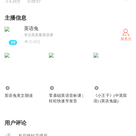
6.24万
00:57
Sophocles long ago
古时索弗克斯
主播信息
Heard it on the Agaean, and it brought
英语兔
曾聆听过爱琴海的波涛，
专注高质量英语课
加关注
Into his mind the turbid ebb and flow
35.09万
令他想到
Of human misery; we
此消彼长人世的苦恼。
Find also in the sound a thought,
而今遥远北海的声音，
348.72万
17.39万
1521.16万
Hearing it by this distant northern sea.
英语兔美文朗读
零基础英语音标课 |
《小王子》(中英双
轻松快速学发音
语) (英语兔版)
也令人感触良多。
The Sea of Faith
用户评论
永恒的大海曾经浩浩汤汤，
Was once, too, at the full, and round earth's shore
岁月静好花盛开