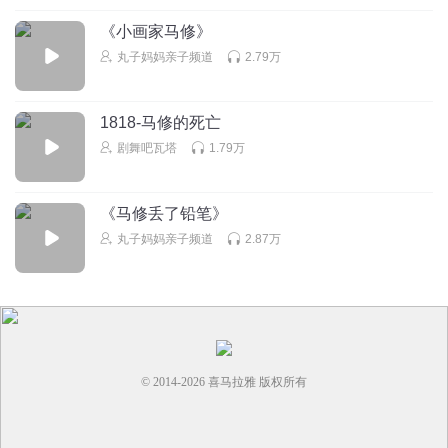
挣扎和逃遁所淹没。
《小画家马修》
丸子妈妈亲子频道
2.79万
1818-马修的死亡
剧舞吧瓦塔
1.79万
《马修丢了铅笔》
丸子妈妈亲子频道
2.87万
© 2014-
2026
喜马拉雅 版权所有