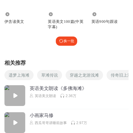
To one another! for the world, which seems
6732
28.35万
49.47万
因为眼前的世界，
伊含读美文
英语美文100篇(中英
英语900句跟读
To lie before us like a land of dreams,
字幕)
看似梦幻般
So various, so beautiful, so new,
换一批
多姿多彩，美好新奇，
Hath really neither joy, nor love, nor light,
相关推荐
其实无喜、无爱，无光，
遗梦上海滩
草滩传说
穿越之龙游浅滩
传奇旧上海
Nor certitude, nor peace, nor help for pain;
无信、无宁、无助；
英语美文朗读《多佛海滩》
And we are here as on a darkling plain
英语美文朗读
2.36万
我们身处黑暗的荒原，
Swept with confused alarms of struggle and flight,
小画家马修
已被无知军队混战中的
西瓜哥哥讲睡前故事
2.97万
Where ignorant armies clash by night.