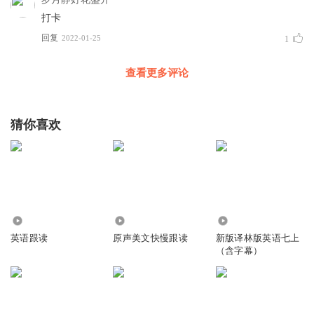
用它洁白的腰带
打卡
Lay like the folds of a bright girdle furled.
回复
2022-01-25
1
环绕全球的海岸，
查看更多评论
But now I only hear
而今我只能听到
Its melancholy, long, withdrawing roar,
猜你喜欢
它悠长而消沉的悲鸣，
Retreating, to the breath
应和着晚风的呜咽，
Of the night-wind, down the vast edges drear
7670
50.59万
172.45万
退缩到悬崖之下
英语跟读
原声美文快慢跟读
新版译林版英语七上
And naked shingles of the world.
（含字幕）
黑暗和裸露的沙滩。
Ah, love, let us be true
爱人啊，愿我们真诚相待，