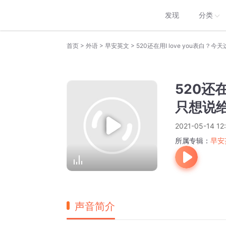
发现
分类
>
>
>
首页
外语
早安英文
520还在用I love you表白
520还
只想说
2021-05-14 12:
所属专辑：
早安
声音简介