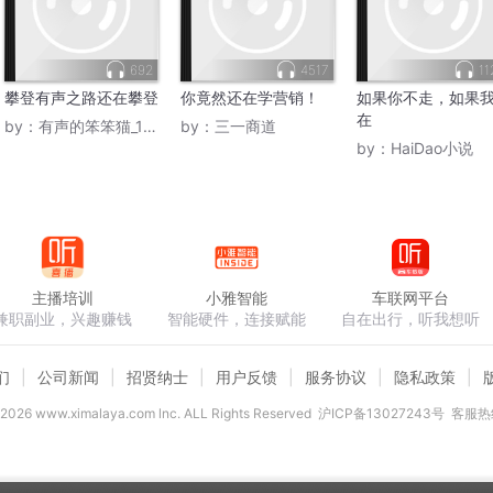
692
4517
11
攀登有声之路还在攀登
你竟然还在学营销！
如果你不走，如果
在
by：
有声的笨笨猫_1019K
by：
三一商道
by：
HaiDao小说
主播培训
小雅智能
车联网平台
兼职副业，兴趣赚钱
智能硬件，连接赋能
自在出行，听我想听
们
公司新闻
招贤纳士
用户反馈
服务协议
隐私政策
2026
www.ximalaya.com lnc. ALL Rights Reserved
沪ICP备13027243号
客服热线