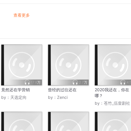
查看更多
17.8万
2.7万
4.
竟然还在学营销
曾经的过往还在
2020我还在，你在
哪？
by：
天选定向
by：
Zenci
by：
苍竹_伍壹剧社