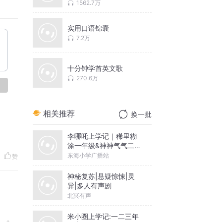
1562.7万
实用口语锦囊
7.2万
十分钟学首英文歌
270.6万
论
相关推荐
换一批
李哪吒上学记｜稀里糊
涂一年级&神神气气二年
级
东海小学广播站
赞
神秘复苏|悬疑惊悚|灵
异|多人有声剧
北冥有声
米小圈上学记:一二三年