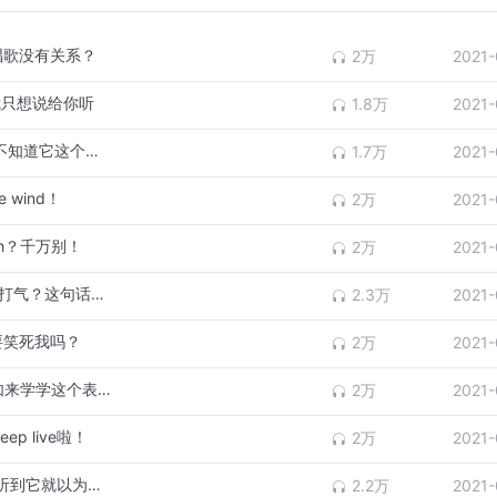
唱歌没有关系？
2万
2021-
话我只想说给你听
1.8万
2021-
别再动不动把ugly翻译成“丑”了！90%的人不知道它这个意思！
1.7万
2021-
 wind！
2万
2021-
sh？千万别！
2万
2021-
除了Come on，我们还能怎么用英文给别人打气？这句话必备！
2.3万
2021-
是要笑死我吗？
2万
2021-
形容“失败，泡汤”你还只会说failure吗？不如来学学这个表达！
2万
2021-
p live啦！
2万
2021-
in your interest是啥意思？成年人了，别一听到它就以为是跟你聊兴趣！
2.2万
2021-