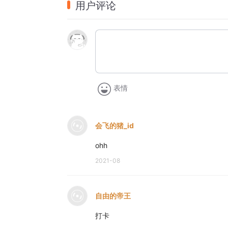
用户评论
  
I guess we are getting serious, we already sai
我觉得我们俩可能是玩真的了，我们都已经和
 I heart you. 我喜欢你。
表情
会飞的猪_id
ohh
2021-08
自由的帝王
打卡