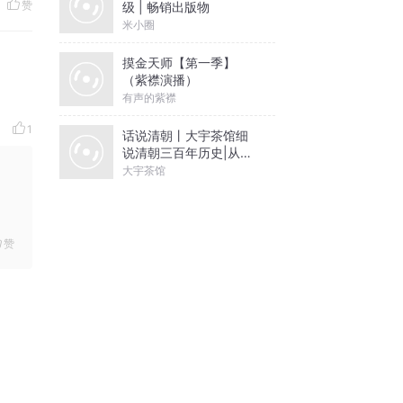
赞
级 | 畅销出版物
米小圈
摸金天师【第一季】
（紫襟演播）
有声的紫襟
1
话说清朝丨大宇茶馆细
说清朝三百年历史|从努
尔哈赤到末代皇帝溥仪|
大宇茶馆
康熙雍正乾隆
赞