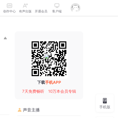
创作中心
有声出版
开通会员
客户端
下载
手机APP
7天免费畅听
10万本会员专辑
手机版
声音主播