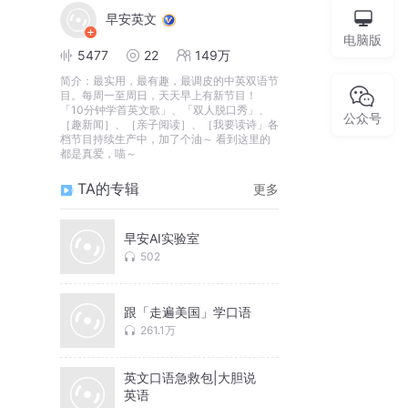
早安英文
电脑版
5477
22
149万
简介：
最实用，最有趣，最调皮的中英双语节
目。每周一至周日，天天早上有新节目！
「10分钟学首英文歌」、「双人脱口秀」、
公众号
［趣新闻］、［亲子阅读］、［我要读诗」各
档节目持续生产中，加了个油～ 看到这里的
都是真爱，喵～
TA的专辑
更多
早安AI实验室
502
跟「走遍美国」学口语
261.1万
英文口语急救包|大胆说
英语