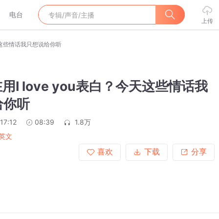
电台
上传
？今天这些情话我只想说给你听
在用I love you表白？今天这些情话我
给你听
17:12
08:39
1.8万
英文
喜欢
下载
分享