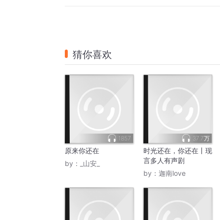
猜你喜欢
1857
37.7万
原来你还在
时光还在，你还在丨现
言多人有声剧
by：
_山安_
by：
迦南love