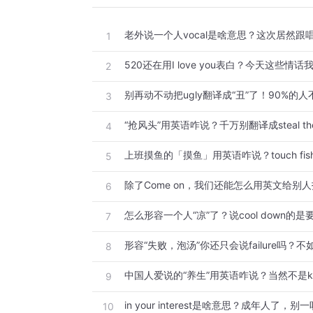
老外说一个人vocal是啥意思？这次居然跟
1
520还在用I love you表白？今天这些情
2
3
“抢风头”用英语咋说？千万别翻译成steal the
4
上班摸鱼的「摸鱼」用英语咋说？touch fi
5
6
怎么形容一个人“凉”了？说cool down的
7
8
中国人爱说的“养生”用英语咋说？当然不是kee
9
10