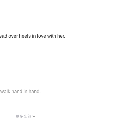
ead over heels in love with her.
walk hand in hand. 
更多全部
weetheart would say those three little words.
我爱你”。