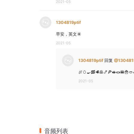
2021-05
1304819ptif
早安，英文☀️
2021-05
1304819ptif
回复
@
1304819
🍖🥚🍳🥓🥩🥞🍤🍕🥪🌭🍔🍟🥙
2021-05
音频列表