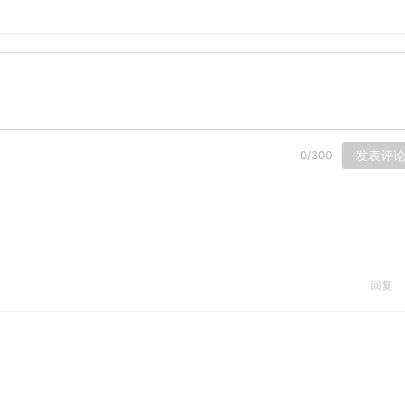
d those three little words to each other. 
对方说过“我爱你”。
发表评
0
/
300
回复