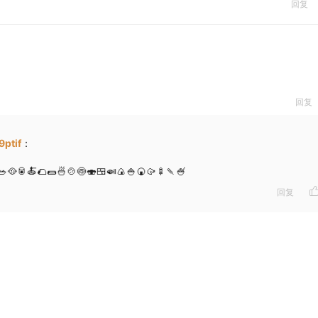
回复
回复
ptif
：
🥗🥘🥫🍝🌮🌯🍜🍲🍥🍣🍱🍛🍙🍚🍘🥠🍢🍡🍧
回复