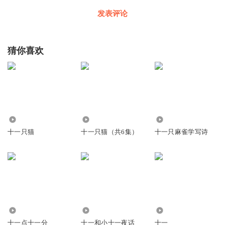
发表评论
猜你喜欢
908
79.71万
2.83万
十一只猫
十一只猫（共6集）
十一只麻雀学写诗
2560
816
214.79万
十一点十一分
十一和小十一夜话
十一