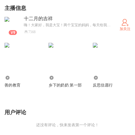
主播信息
十二月的吉祥
嗨！大家好，我是大宝！两个宝宝的妈妈，每天给我家的两个宝贝读绘本，希望你也能喜欢我、喜欢我读给你们的绘本哟！“大宝带你读绘本”，等着你来哦！
加关注
7568
505
0
1250
善的教育
乡下的奶奶 第一部
反思信愿行
用户评论
还没有评论，快来发表第一个评论！