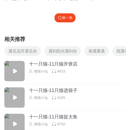
换一批
相关推荐
遇见花开遇见你
遇到阳光遇到你
相遇重遇
我遇到
十一只猫-11只猫开饼店
喵喵小仙
8433
十一只猫-11只猫进袋子
喵喵小仙
9185
十一只猫-11只猫捉大鱼
喵喵小仙
8750