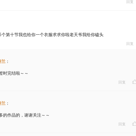
回复
弄个第十节我也给你一个衣服求求你啦老天爷我给你磕头
回复
娇兰
：
暂时完结啦～～
回复
娇兰
：
多的作品的，谢谢关注～～
回复