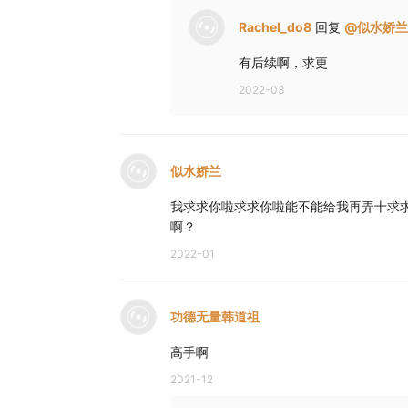
Rachel_do8
回复
@
似水娇兰
有后续啊，求更
2022-03
似水娇兰
我求求你啦求求你啦能不能给我再弄十求
啊？
2022-01
功德无量韩道祖
高手啊
2021-12