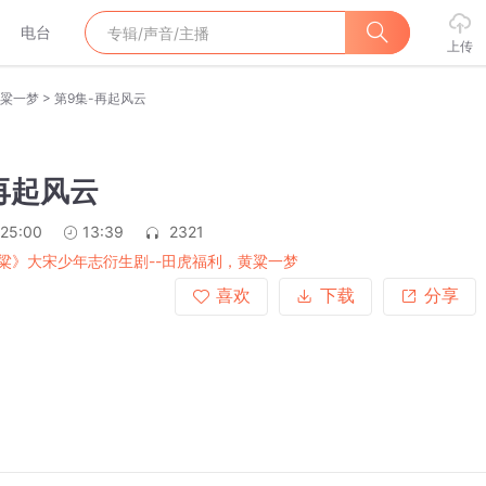
电台
上传
>
黄粱一梦
第9集-再起风云
再起风云
:25:00
13:39
2321
粱》大宋少年志衍生剧--田虎福利，黄粱一梦
喜欢
下载
分享