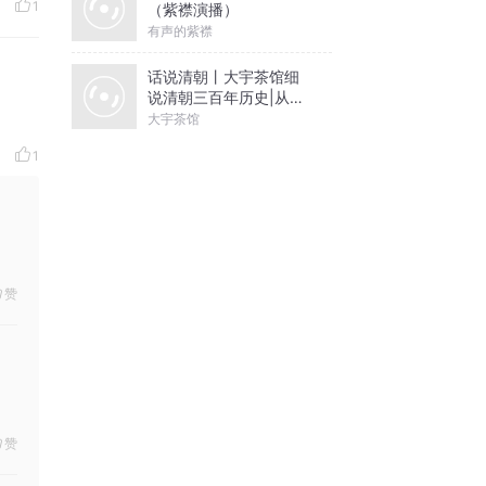
1
（紫襟演播）
有声的紫襟
话说清朝丨大宇茶馆细
说清朝三百年历史|从努
尔哈赤到末代皇帝溥仪|
大宇茶馆
康熙雍正乾隆
1
赞
赞