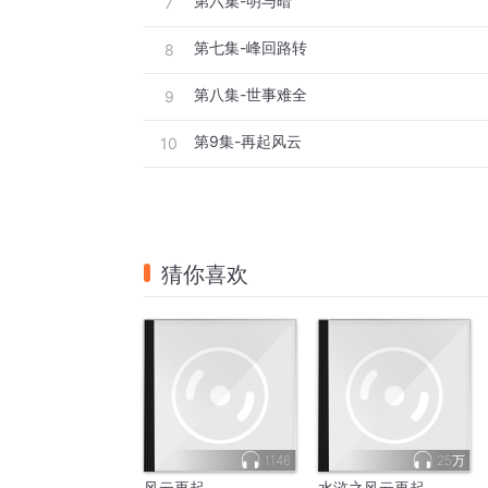
第六集-明与暗
7
第七集-峰回路转
8
第八集-世事难全
9
第9集-再起风云
10
猜你喜欢
1146
25万
风云再起
水浒之风云再起