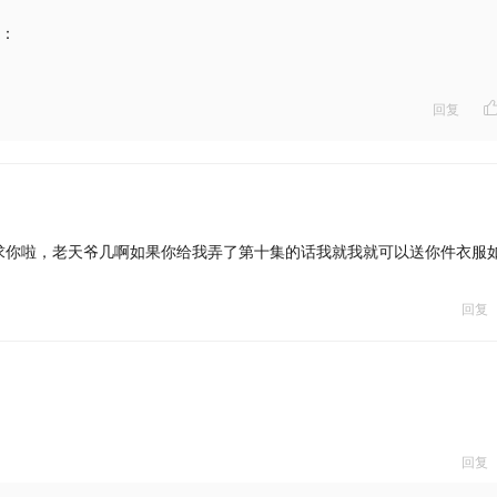
：
回复
求你啦，老天爷几啊如果你给我弄了第十集的话我就我就可以送你件衣服
回复
回复