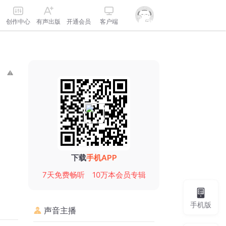
创作中心
有声出版
开通会员
客户端
下载
手机APP
7天免费畅听
10万本会员专辑
手机版
声音主播