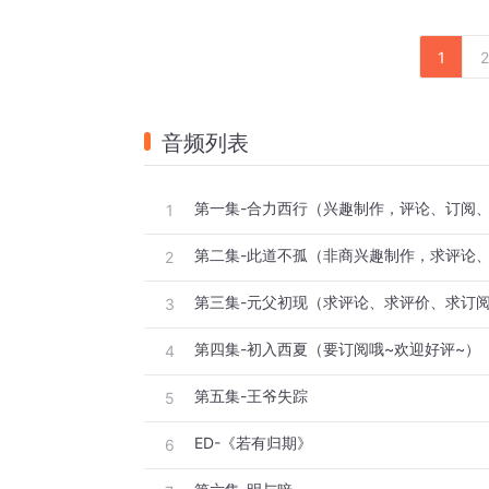
1
2
音频列表
1
第二集-此道不孤（非商兴趣制作，求评论
2
第三集-元父初现（求评论、求评价、求订阅
3
第四集-初入西夏（要订阅哦~欢迎好评~）
4
第五集-王爷失踪
5
ED-《若有归期》
6