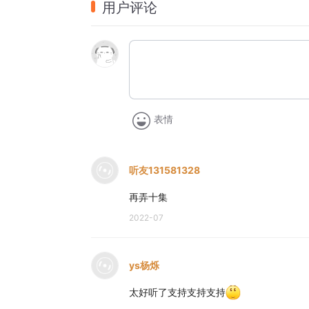
用户评论
赵简：赵思思【叽里呱啦配音组】
吴子拙：玉曜【五音阁】
韦衙内：季冠呛【怀旧配音联盟】
孙日天：向南【十三阁】
表情
听友131581328
再弄十集
2022-07
ys杨烁
太好听了支持支持支持