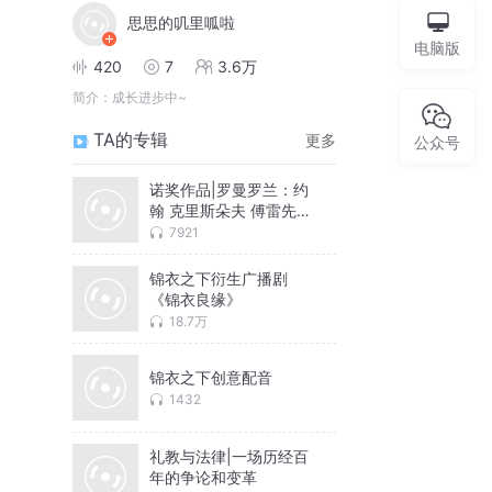
思思的叽里呱啦
电脑版
420
7
3.6万
简介：
成长进步中~
TA的专辑
更多
公众号
诺奖作品|罗曼罗兰：约
翰 克里斯朵夫 傅雷先生
译作
7921
锦衣之下衍生广播剧
《锦衣良缘》
18.7万
锦衣之下创意配音
1432
礼教与法律|一场历经百
年的争论和变革