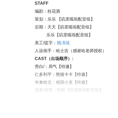
STAFF
编剧：桂花酒 
策划：乐乐 【叽里呱啦配音组】
后期：天天【叽里呱啦配音组】 
           乐乐【叽里呱啦配音组】
美工
/
提字：
魏凊城
 
人设画手：哈士吉（感谢哈老师授权）
CAST
（出场顺序）
:
旁白
/
：局气【特邀】
仁多利平：熊猫卡卡【特邀】
米禽牧北：相国小龙【特邀】
报幕
/
裴景：熙棋【叽里呱啦配音组】
赵王爷：郭嘉【羽嘉工作室】
王宽：重光渊献【叽里呱啦配音组】 
元仲辛：如夜【渣剧社】