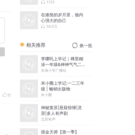
1123
在难熬的岁月里，做内
心强大的自己
59.5万
相关推荐
换一批
论
李哪吒上学记｜稀里糊
涂一年级&神神气气二年
级
东海小学广播站
米小圈上学记:一二三年
级 | 畅销出版物
米小圈
赞
神秘复苏|悬疑惊悚|灵
异|多人有声剧
北冥有声
摸金天师【第一季】