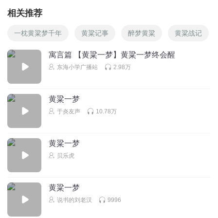
相关推荐
一枕黄粱梦千年
黄粱记事
醉梦黄粱
黄粱战记
寓言篇 【黄粱一梦】黄粱一梦终会醒
东海小学广播站
2.98万
黄粱一梦
于炎友声
10.78万
黄粱一梦
贝乐虎
黄粱一梦
说书的刘老汉
9996