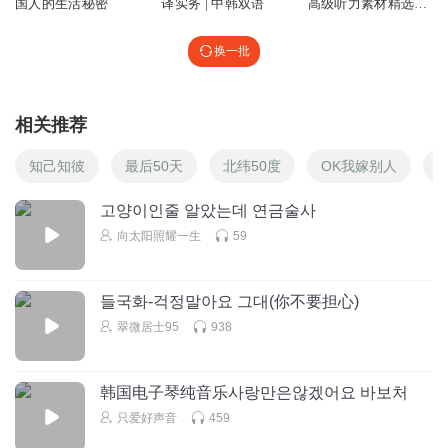
国人的生活秘密
译实务 | 中韩双语
高级听力素材精选
（中韩双语）
换一批
相关推荐
知己知彼
最后50天
北纬50度
OK我嫁别人
고양이인줄 알았는데 연금술사
向太阳照耀一生
59
들국화-걱정말아요 그대(你不要担心)
翠微居士95
938
韩国电子琴纯音乐사랑만은않겠어요 바보처
只爱好声音
459