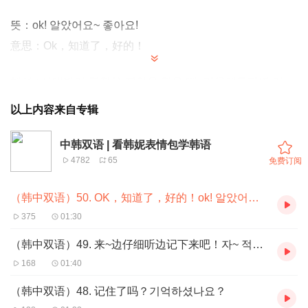
뜻：
ok!
알았어요
~
좋아요
!
意思：Ok，知道了，好的！
해석
:
상대방이 괜찮은 제안을 했을 때
,
마음에든다면 이 표
정을 사용할 수 있습니다
.
以上内容来自专辑
说明：
对方提出了一个不错的方案，你也觉得不错，这时就
可以用这个表情包。
中韩双语 | 看韩妮表情包学韩语
4782
65
免费订阅
예를 들어
, A
가오늘 날씨도 좋고 학교도 안 가니까 우리 바
（韩中双语）50. OK，知道了，好的！ok! 알았어요~ 좋아요!
다 보러 갈까
?
라고 물어왔을 때
,
만약 여러분도 좋은 생각이
375
01:30
라 생각한다면 이 이모티콘을 보내서 좋다는 표시를 해주세
요
~!>_<
（韩中双语）49. 来~边仔细听边记下来吧！자~ 적으면서 잘 들어보렴!
例如，今天天气好而且没有课，智恩就提议说‘我们一起去
168
01:40
看大海吧？’，如果大家都觉得这个提议不错的话，就可以
（韩中双语）48. 记住了吗？기억하셨나요？
用这个表情包。