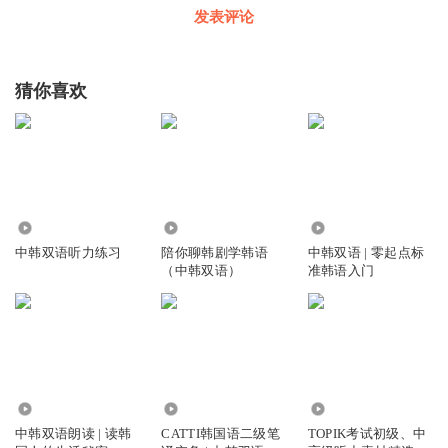
发表评论
猜你喜欢
331.46万
1.00万
9588
中韩双语听力练习
陪你聊韩剧学韩语
中韩双语 | 零起点标
（中韩双语）
准韩语入门
3.97万
2.16万
4192
中韩双语朗读 | 读韩
CATTI韩国语二级笔
TOPIK考试初级、中