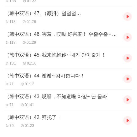
138
01:33
（韩中双语）47. （颤抖）덜덜덜…
想和韩中双语外教一起1:1聊本期主题吗？快来约吧~
118
01:26
韩语课堂/翻译·润色·排版 助教微信ID： hanzhiLove123
（韩中双语）46. 害羞，哎呦 好害羞！ 수줍수줍~ 아이 부끄러워
韩国留学助教微信ID： hanzhikorea
118
01:29
微信公众号：韩语品牌韩知韩语
（韩中双语）45. 我来抱抱你~ 내가 안아줄게！
官网：
www.hanzhistudy.com
131
01:16
韩知韩语——你身边最好的韩语伙伴！
（韩中双语）44. 谢谢~ 감사합니다！
我
们
提供：
71
01:12
线上韩语学习神器-韩知韩语APP | 全韩地区线下韩语课堂
（韩中双语）43. 哎呀，不知道啦 아잉~ 난 몰라
| 韩国外教1:1口语会话 | 韩中双语TOPIK韩语考培 | 论文等
71
01:41
文书翻译及润色 | 韩中商务口译 | 韩国信息咨询及代行 | 一
（韩中双语）42. 拜托了！
站式韩国留学服务
79
01:23