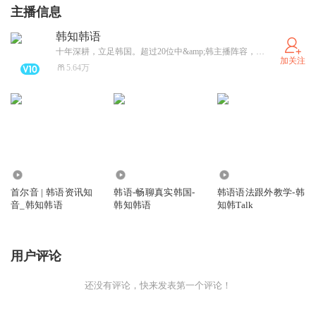
主播信息
中高级20小时TOPIK备考2~3人小班课，
快来一起做考前最后的冲刺训练吧~
韩知韩语
十年深耕，立足韩国。超过20位中&amp;韩主播阵容，携手韩国各界大咖为你带来最新鲜的韩国资讯、韩语学习资料、韩国文化节目。韩知韩语还提供基础韩语课程、外教口语课、TOPIK考培、论文等文书翻译、口译、论文润色、韩语发表演讲通关、韩国留学等服务。一手掌握最新韩国讯息，一耳听尽韩国各色声音。本节目由韩语品牌韩知韩语团队制作播出，我们立志做您身边最好的贴身韩语伙伴！
老师除了会带着做真题，出题类型及规则、答题技巧、识别
加关注
5.64万
陷阱题、写作要领、
把白送出去的基本分数都抓回来。
220.98万
129.87万
1.86万
首尔音 | 韩语资讯知
韩语-畅聊真实韩国-
韩语语法跟外教学-韩
音_韩知韩语
韩知韩语
知韩Talk
用户评论
还没有评论，快来发表第一个评论！