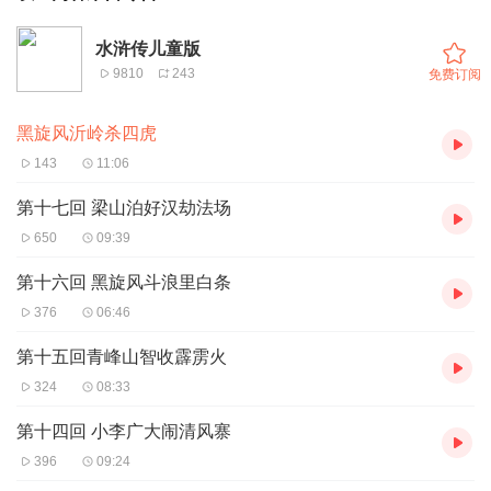
水浒传儿童版
9810
243
免费订阅
黑旋风沂岭杀四虎
143
11:06
第十七回 梁山泊好汉劫法场
650
09:39
第十六回 黑旋风斗浪里白条
376
06:46
第十五回青峰山智收霹雳火
324
08:33
第十四回 小李广大闹清风寨
396
09:24