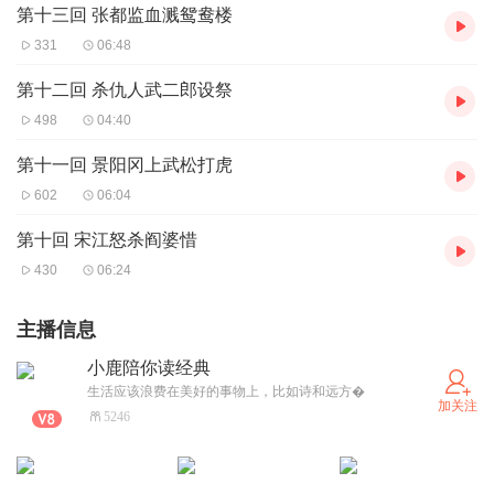
第十三回 张都监血溅鸳鸯楼
331
06:48
第十二回 杀仇人武二郎设祭
498
04:40
第十一回 景阳冈上武松打虎
602
06:04
第十回 宋江怒杀阎婆惜
430
06:24
主播信息
小鹿陪你读经典
生活应该浪费在美好的事物上，比如诗和远方�
加关注
5246