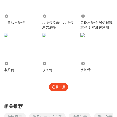
3412.88万
12.48万
62.82万
儿童版水浒传
水浒传原著丨水浒传
杂说水浒传|另类解读
原文演播
水浒传|水浒传冷知
识|水浒智慧
13
4700
1696
水浒传
水浒传
水浒传
换一批
相关推荐
岭海风云
旋风少女之花之落
旋天妖帝
重生之青春