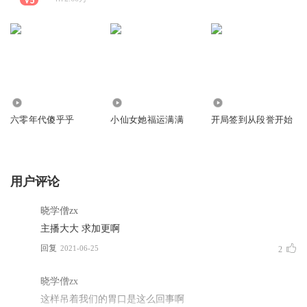
25.14万
16.83万
7.77万
六零年代傻乎乎
小仙女她福运满满
开局签到从段誉开始
用户评论
晓学僧zx
主播大大 求加更啊
回复
2021-06-25
2
晓学僧zx
这样吊着我们的胃口是这么回事啊