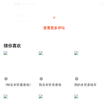
回复
2021-06-22
0
晓学僧zx
啊啊啊啊啊 你有本事就加更啊
查看更多评论
回复
2021-06-22
0
猜你喜欢
6959
2711
277
《蜗在末世建基地》
我在末世有基地
我的末世基地车