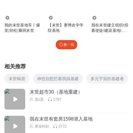
33.11万
1.90万
5.42万
我的末世基地车丨爆
【末世】赛博农学学
我在末世建立组织‖招
笑|轻松|脑洞末世
院基地
募使徒‖建设基地‖张
三疯
换一批
相关推荐
末世蜗居
神也别想拦着我搞基建
多元宇宙的基建者
末世超市30（基地重建）
蛋s蛋
1787
我在末世有套房1598潜入基地
摩崖时刻
3772