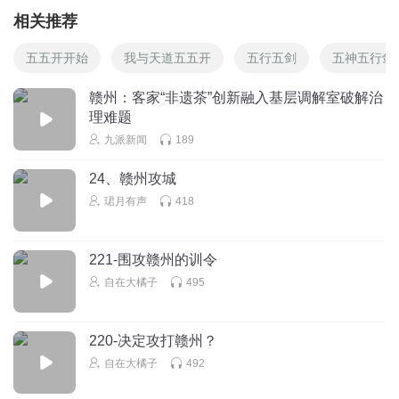
相关推荐
五五开开始
我与天道五五开
五行五剑
五神五行剑
赣州：客家“非遗茶”创新融入基层调解室破解治
理难题
九派新闻
189
24、赣州攻城
珺月有声
418
221-围攻赣州的训令
自在大橘子
495
220-决定攻打赣州？
自在大橘子
492