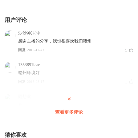
杜骁领衔|多人有声剧
剧 | 楚婷团队
多人剧|楚婷&杜骁领
衔
用户评论
沙沙冲冲冲
感谢主播的分享，我也很喜欢我们赣州
回复
2019-12-27
1
1353891iaae
赣州环境好
回复
2018-08-17
1
雨想露
＆
查看更多评论
回复
2018-02-07
0
猜你喜欢