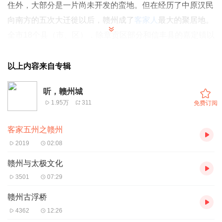
住外，大部分是一片尚未开发的蛮地。但在经历了中原汉民
向南方的五次大迁徙以后，赣州成了
客家人
最大的聚居地。
全市18个县（市、区），除章贡区部分和信丰县的嘉定镇以
及其他几个居民点外，其余均属客家语地区，客家人占全市
总人口的95%以上。这里既有唐宋以来世居的“老客家”，也
以上内容来自专辑
有明清时期从粤东和闽西回迁到赣州的“新客家”。赣州府方
听，赣州城
言包括本地话（老客话，属
客语
于桂片）、
广佬
话（新客
1.95万
311
免费订阅
话，属客家语宁龙片）、府城话（又称
赣州话
，属西南官
话）。赣州府地区被誉为孕育客家民系的第一块热土、客家
客家五州之赣州
文化的摇篮。
2019
02:08
赣州与太极文化
3501
07:29
赣州古浮桥
4362
12:26