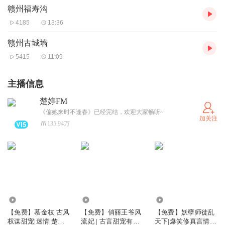
赣州福寿沟
4185
13:36
赣州古城墙
5415
11:09
主播信息
楚婷FM
《偏她来时不逢春》已经完结，欢迎大家畅听~
加关注
135.94万
8.22万
17.06万
20.57万
【免费】慕金枝|古风
【免费】俏丽王爷风
【免费】妖孽师徒乱
权谋甜宠|迷情|楚婷&
流妃 | 古言甜宠有声
天下|爆笑修真言情|