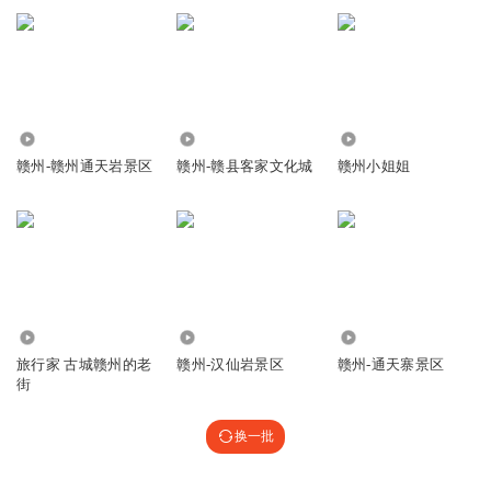
9.66万
4.51万
1457
赣州-赣州通天岩景区
赣州-赣县客家文化城
赣州小姐姐
7326
1.13万
9910
旅行家 古城赣州的老
赣州-汉仙岩景区
赣州-通天寨景区
街
换一批