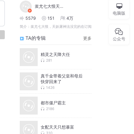
蚩尤七大恨天妖屠神法
电脑版
5579
151
4万
简介：
蚩尤七大恨，天妖屠神法没完的在订阅
论
TA的专辑
更多
公众号
精灵之天降大任
281
真千金带着父皇和母后
快穿回来了
1426
都市僵尸霸主
2186
女配天天只想暴富
310