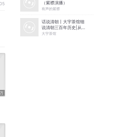
（紫襟演播）
05
有声的紫襟
话说清朝丨大宇茶馆细
说清朝三百年历史|从努
尔哈赤到末代皇帝溥仪|
大宇茶馆
康熙雍正乾隆
3万