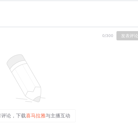
发表评
0
/
300
有评论，下载
喜马拉雅
与主播互动