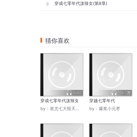
穿成七零年代泼辣女(第8章)
8
猜你喜欢
6042
135.7万
穿成七零年代泼辣女
穿越七零年代
by：
蚩尤七大恨天妖屠神法
by：
爆浆小元枣