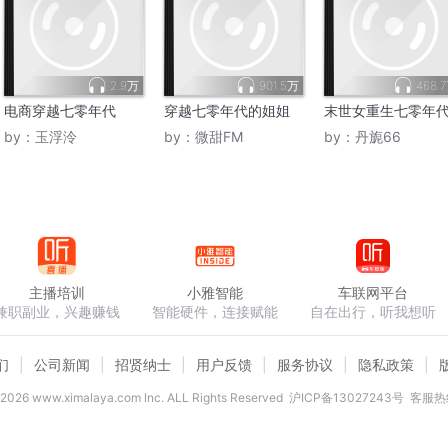
2.9万
901.5万
468.
电商穿越七零年代
穿越七零年代的姐姐
末世女重生七零年
by：
玉浮泠
by：
微甜FM
by：
丹旎66
主播培训
小雅智能
车联网平台
兼职副业，兴趣赚钱
智能硬件，连接赋能
自在出行，听我想听
们
公司新闻
招贤纳士
用户反馈
服务协议
隐私政策
2026
www.ximalaya.com lnc. ALL Rights Reserved
沪ICP备13027243号
客服热线