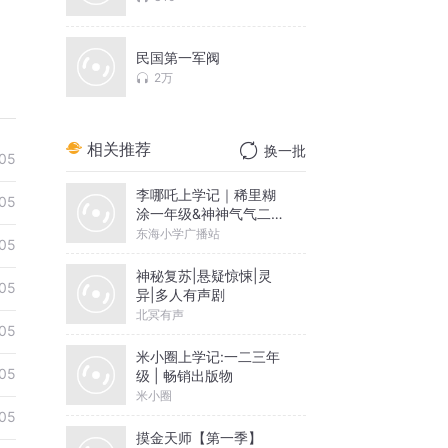
民国第一军阀
2万
相关推荐
换一批
05
李哪吒上学记｜稀里糊
05
涂一年级&神神气气二年
级
东海小学广播站
05
神秘复苏|悬疑惊悚|灵
05
异|多人有声剧
北冥有声
05
米小圈上学记:一二三年
05
级 | 畅销出版物
米小圈
05
摸金天师【第一季】