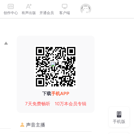
创作中心
有声出版
开通会员
客户端
下载
手机APP
7天免费畅听
10万本会员专辑
手机版
声音主播