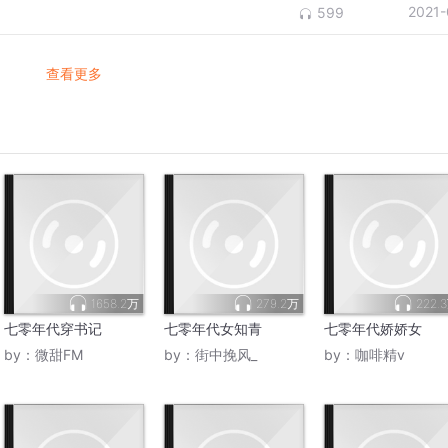
2021-
599
查看更多
1658.2万
279.2万
222.
七零年代穿书记
七零年代女知青
七零年代娇娇女
by：
微甜FM
by：
街中挽风_
by：
咖啡精v