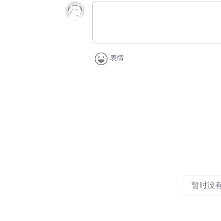
表情
暂时没