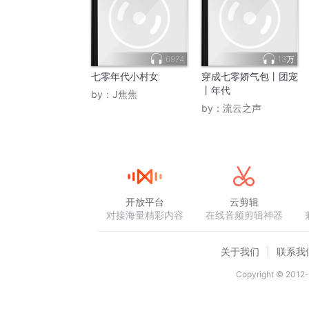
6974
13万
七零年代小村女
穿成七零娇气包丨团宠
丨年代
by：
J焦焦
by：
流云之声
开放平台
云剪辑
对接海量精彩内容
在线音频剪辑神器
关于我们
联系我
Copyright © 2012-