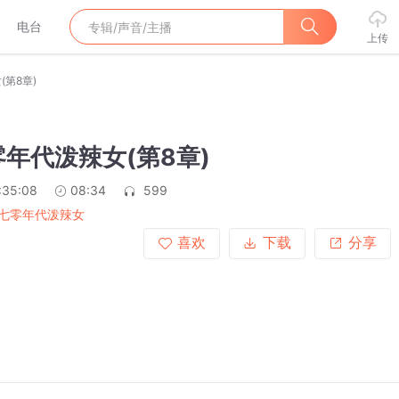
电台
上传
第8章)
年代泼辣女(第8章)
:35:08
08:34
599
七零年代泼辣女
喜欢
下载
分享