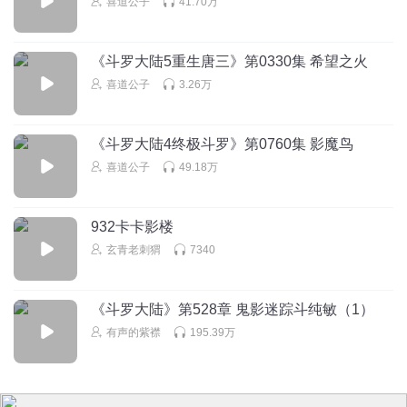
喜道公子
41.70万
《斗罗大陆5重生唐三》第0330集 希望之火
喜道公子
3.26万
《斗罗大陆4终极斗罗》第0760集 影魔鸟
喜道公子
49.18万
932卡卡影楼
玄青老刺猬
7340
《斗罗大陆》第528章 鬼影迷踪斗纯敏（1）
有声的紫襟
195.39万