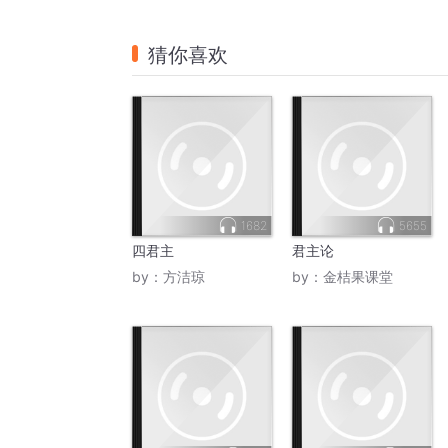
猜你喜欢
1682
5655
四君主
君主论
by：
方洁琼
by：
金桔果课堂