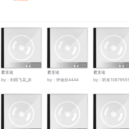
2466
384
16
君主论
君主论
君主论
by：
剑雨飞花_j8
by：
伊迪丝4444
by：
听友1087955