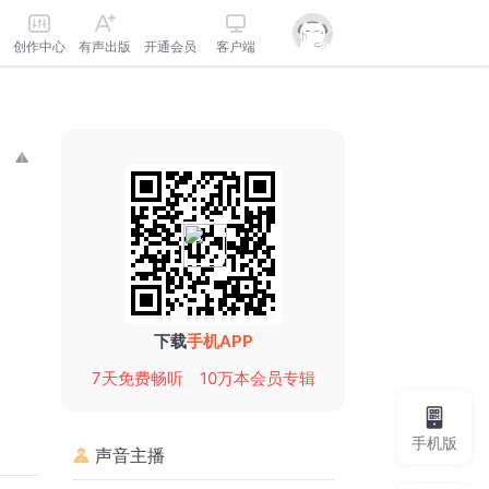
创作中心
有声出版
开通会员
客户端
下载
手机APP
7天免费畅听
10万本会员专辑
手机版
声音主播