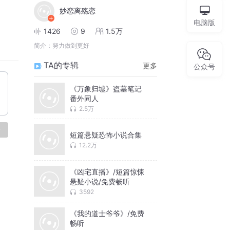
妙恋离殇恋
电脑版
1426
9
1.5万
简介：
努力做到更好
TA的专辑
更多
公众号
《万象归墟》盗墓笔记
番外同人
2.5万
论
短篇悬疑恐怖小说合集
12.2万
《凶宅直播》/短篇惊悚
悬疑小说/免费畅听
3592
《我的道士爷爷》/免费
畅听