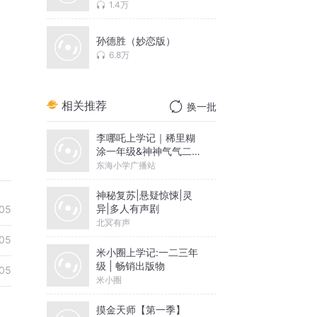
1.4万
孙德胜（妙恋版）
6.8万
相关推荐
换一批
李哪吒上学记｜稀里糊
涂一年级&神神气气二年
级
东海小学广播站
神秘复苏|悬疑惊悚|灵
异|多人有声剧
05
北冥有声
05
米小圈上学记:一二三年
级 | 畅销出版物
05
米小圈
摸金天师【第一季】