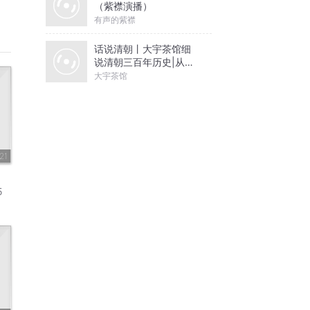
（紫襟演播）
有声的紫襟
话说清朝丨大宇茶馆细
说清朝三百年历史|从努
尔哈赤到末代皇帝溥仪|
大宇茶馆
康熙雍正乾隆
21
5