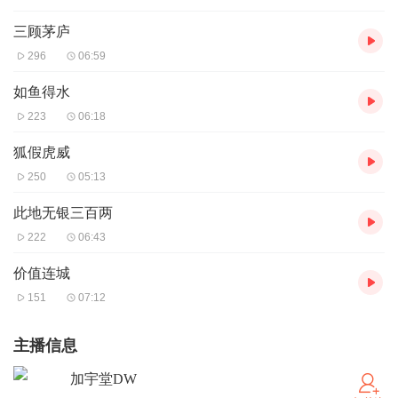
三顾茅庐
296
06:59
如鱼得水
223
06:18
狐假虎威
250
05:13
此地无银三百两
222
06:43
价值连城
151
07:12
主播信息
加宇堂DW