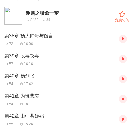
穿越之聊斋一梦
5425
39
免费订阅
第38章 杨大帅哥与留言
72
16:06
第39章 以毒攻毒
57
16:16
第40章 杨剑飞
54
17:42
第41章 为谁悲哀
54
18:17
第42章 山中共婵娟
55
15:26