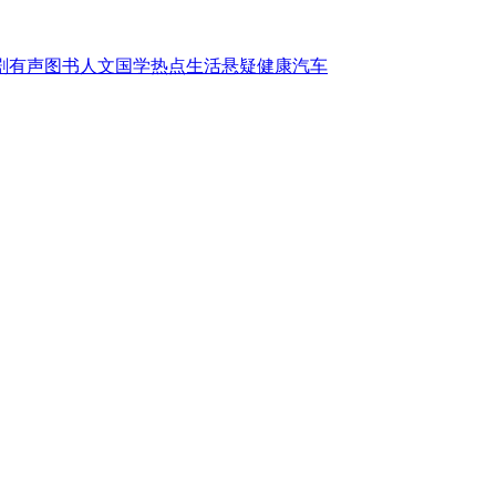
剧
有声图书
人文国学
热点
生活
悬疑
健康
汽车