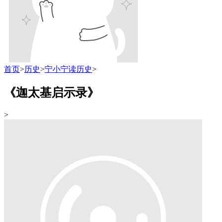
首页
>
历史
>
宁小宁读历史
>
《迦太基启示录》
>