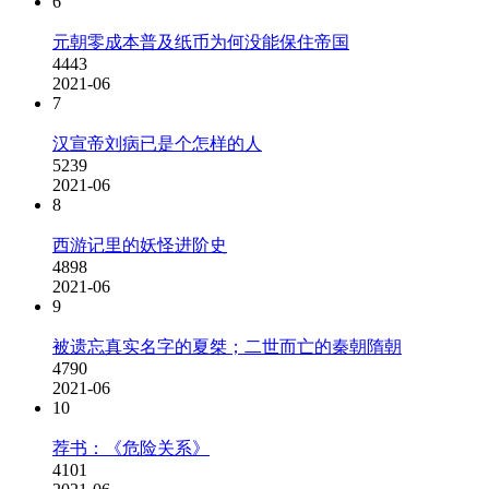
6
元朝零成本普及纸币为何没能保住帝国
4443
2021-06
7
汉宣帝刘病已是个怎样的人
5239
2021-06
8
西游记里的妖怪进阶史
4898
2021-06
9
被遗忘真实名字的夏桀；二世而亡的秦朝隋朝
4790
2021-06
10
荐书：《危险关系》
4101