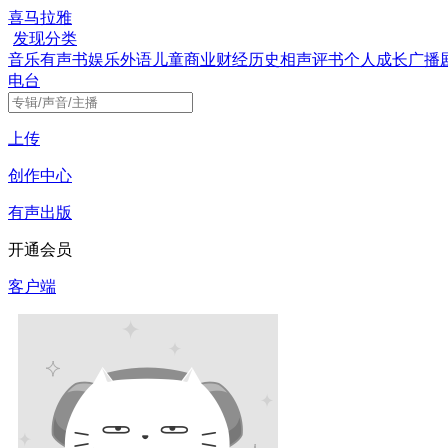
喜马拉雅
发现
分类
音乐
有声书
娱乐
外语
儿童
商业财经
历史
相声评书
个人成长
广播
电台
上传
创作中心
有声出版
开通会员
客户端