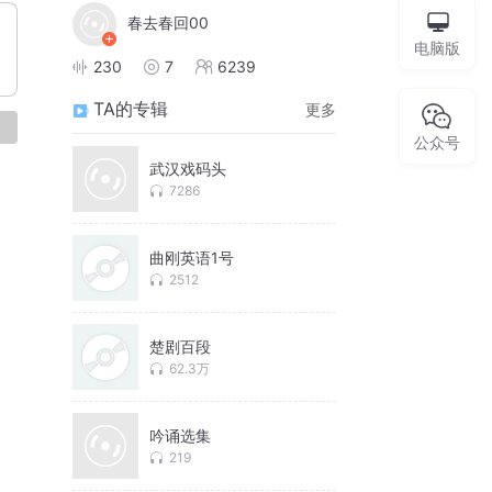
春去春回00
电脑版
230
7
6239
TA的专辑
更多
论
公众号
武汉戏码头
7286
曲刚英语1号
2512
楚剧百段
62.3万
吟诵选集
219