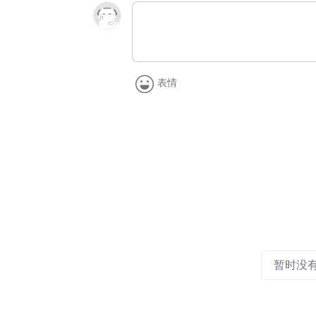
表情
暂时没