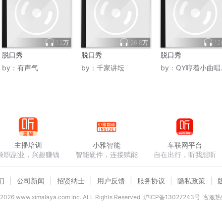
1.2万
26.8万
12
脱口秀
脱口秀
脱口秀
by：
有声气
by：
千家讲坛
by：
QY哼着小曲唱着歌
主播培训
小雅智能
车联网平台
兼职副业，兴趣赚钱
智能硬件，连接赋能
自在出行，听我想听
们
公司新闻
招贤纳士
用户反馈
服务协议
隐私政策
2026
www.ximalaya.com lnc. ALL Rights Reserved
沪ICP备13027243号
客服热线