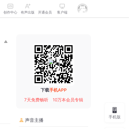
创作中心
有声出版
开通会员
客户端
下载
手机APP
7天免费畅听
10万本会员专辑
手机版
声音主播