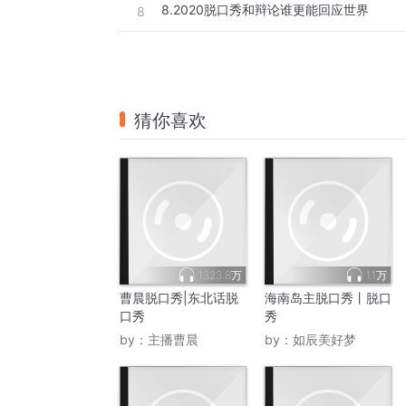
8.2020脱口秀和辩论谁更能回应世界
8
猜你喜欢
1323.8万
1.1万
曹晨脱口秀|东北话脱
海南岛主脱口秀丨脱口
口秀
秀
by：
主播曹晨
by：
如辰美好梦