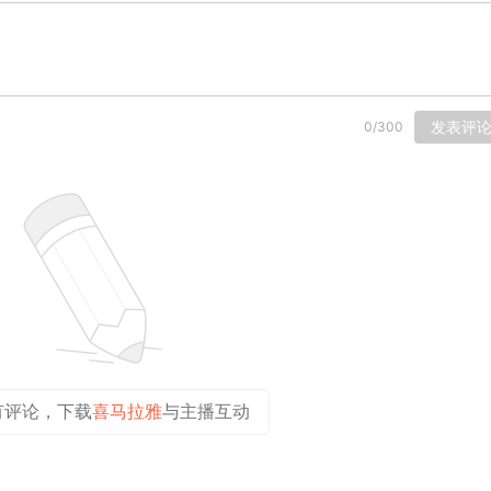
发表评
0
/
300
有评论，下载
喜马拉雅
与主播互动