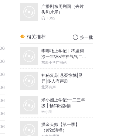
广播剧东周列国（去片
头和片尾）
1092
相关推荐
换一批
06
李哪吒上学记｜稀里糊
涂一年级&神神气气二年
06
级
东海小学广播站
06
神秘复苏|悬疑惊悚|灵
异|多人有声剧
北冥有声
06
米小圈上学记:一二三年
06
级 | 畅销出版物
米小圈
06
摸金天师【第一季】
06
（紫襟演播）