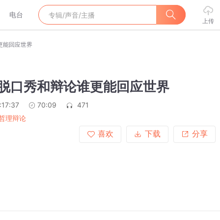
电台
上传
谁更能回应世界
20脱口秀和辩论谁更能回应世界
:17:37
70:09
471
哲理辩论
喜欢
下载
分享