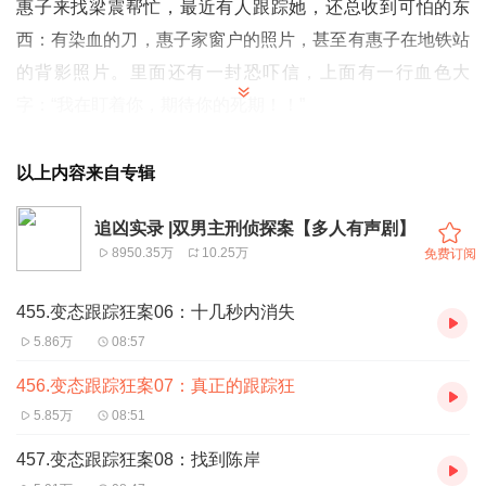
惠子来找梁震帮忙，最近有人跟踪她，还总收到可怕的东
西：有染血的刀，惠子家窗户的照片，甚至有惠子在地铁站
的背影照片。里面还有一封恐吓信，上面有一行血色大
字：“我在盯着你，期待你的死期！！”
大家好，根据粉丝反馈，我们重新策划了刑侦记者，让大家
以上内容来自专辑
可以根据自己的喜好来收听本专辑：
想要听纯案件版的听众朋友们，请订阅关注《刑侦记者手
追凶实录 |双男主刑侦探案【多人有声剧】
8950.35万
10.25万
免费订阅
记：直面血腥第一现场》
想要听剧情版磕CP的听众朋友们，请订阅关注《追凶实
455.变态跟踪狂案06：十几秒内消失
录》
5.86万
08:57
不要迷路哦~
456.变态跟踪狂案07：真正的跟踪狂
5.85万
08:51
457.变态跟踪狂案08：找到陈岸
我是自由撰稿人，记者和兼职咖啡师。也许你会觉得这几种