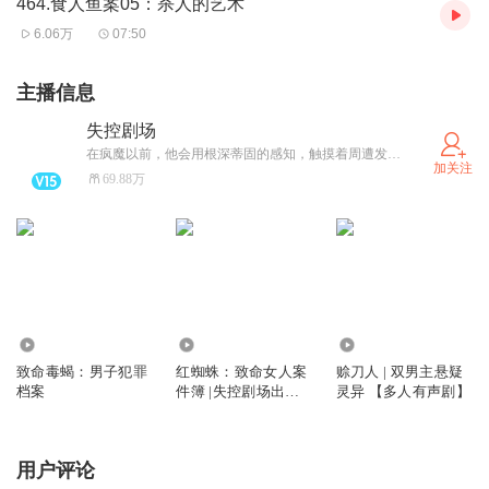
主播：洪宇、琅琅君、蜗牛、喵小贱等
464.食人鱼案05：杀人的艺术
6.06万
07:50
主播信息
失控剧场
在疯魔以前，他会用根深蒂固的感知，触摸着周遭发生的，未发生的事件，然后终有一日，发现自己做的原本合乎情理的事，都是错的。
加关注
69.88万
9.92万
8862.62万
3315.14万
致命毒蝎：男子犯罪
红蜘蛛：致命女人案
赊刀人 | 双男主悬疑
档案
件簿 |失控剧场出品
灵异 【多人有声剧】
【多人有声剧】
用户评论