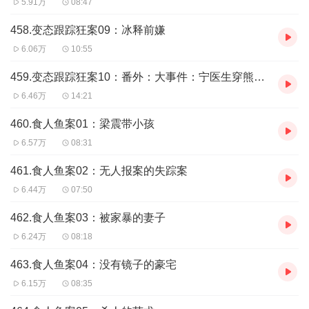
5.91万
08:47
职业大相径庭，但我却觉得相得益彰。多年来，我撰写的都
是极其凶残的案件，人性的阴暗和变态常常让我不寒而栗！
458.变态跟踪狂案09：冰释前嫌
在黑暗之中，凶杀案正在上演！
6.06万
10:55
未成年少女失踪案：从月初开始，已经有至少五个未成年少
459.变态跟踪狂案10：番外：大事件：宁医生穿熊猫玩偶装了！
女失踪了，活不见人死不见尸....
6.46万
14:21
QQ群上的天堂自杀群是谁建的？
460.食人鱼案01：梁震带小孩
犯罪嫌疑人或许被灭口！
6.57万
08:31
高富帅头颅究竟在哪？
461.食人鱼案02：无人报案的失踪案
6.44万
07:50
你不知道的国内真实答案！这绝对是一本值得一听的推理佳
作，错综复杂的刑事案件，耸人听闻的犯罪手法，与刑侦队
462.食人鱼案03：被家暴的妻子
长梁震一起抽丝剥茧地寻找真相，探索人性的黑暗，感受生
6.24万
08:18
活的另一种真实。
463.食人鱼案04：没有镜子的豪宅
6.15万
08:35
作者：孙铭苑