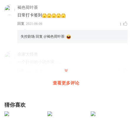
褐色荷叶茶
日常打卡签到
回复
2021-06-06
1
失控剧场
回复 @
褐色荷叶茶
:
余家大怪兽
一个扑街的小说作家……
回复
2021-06-08
18
查看更多评论
欢乐树的朋友们_pb
回复 @
余家大怪兽
:
都被别人绑架了 梁大壮是
真嘴不留情
猜你喜欢
BBBuii
人家都被绑架了梁醋还不忘一直嘲讽人家哈哈哈哈哈
回复
2021-06-23
14