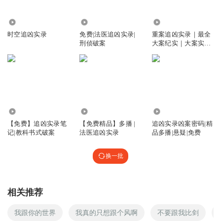
孙铭苑_2m
回复 @
BBBuii
:
哈哈哈哈哈哈不地道
2495
21.34万
15.87万
时空追凶实录
免费|法医追凶实录|
重案追凶实录｜最全
Pretzj
刑侦破案
大案纪实｜大案实录
突然同情陳法醫了⋯已經是一個仆街的小說作家了，只有一
｜真实案件
個忠實粉絲，還要被他綁架⋯
回复
2021-07-07
14
失控剧场
回复 @
Pretzj
:
这个描述好惨
141.83万
7780
68.96万
【免费】追凶实录笔
【免费精品】多播 |
追凶实录凶案密码|精
四点九
记|教科书式破案
法医追凶实录
品多播|悬疑|免费
陈岸的笔名是一航，一航的马甲是陈岸
回复
2021-06-09
换一批
10
孙铭苑_2m
回复 @
四点九
:
哈哈哈哈哈哈
相关推荐
1598005lcrf
我跟你的世界
我真的只想跟个风啊
不要跟我比剑
这集结束好暖心