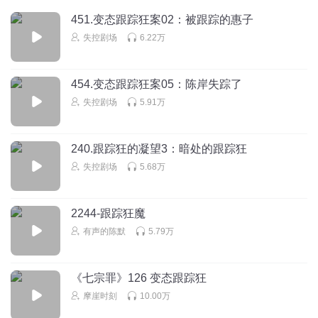
回复
451.变态跟踪狂案02：被跟踪的惠子
2021-06-07
7
失控剧场
6.22万
失控剧场
回复 @
1598005lcrf
:
454.变态跟踪狂案05：陈岸失踪了
柚子不加茶
失控剧场
5.91万
哈哈哈陈法医面基粉丝翻车
回复
2022-04-14
6
240.跟踪狂的凝望3：暗处的跟踪狂
小咸鱼爱吃醋
失控剧场
5.68万
等更的日子，度日如年啊
回复
2021-06-07
4
2244-跟踪狂魔
有声的陈默
5.79万
大辣椒紫茄子
小陈法医以后会不会黑化
《七宗罪》126 变态跟踪狂
回复
2021-11-12
4
摩崖时刻
10.00万
梨酱不是鹿
回复 @
大辣椒紫茄子
:
不太可能哈哈，再怎么说陈法医