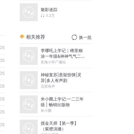
魅影迷踪
5.2万
相关推荐
换一批
05
李哪吒上学记｜稀里糊
涂一年级&神神气气二年
05
级
东海小学广播站
05
神秘复苏|悬疑惊悚|灵
异|多人有声剧
05
北冥有声
米小圈上学记:一二三年
05
级 | 畅销出版物
米小圈
05
摸金天师【第一季】
05
（紫襟演播）