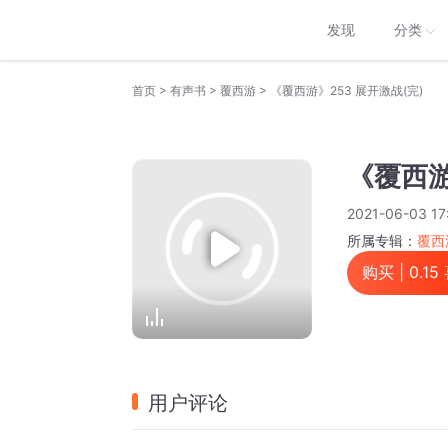
发现
分类
>
>
>
首页
有声书
覆西游
《覆西游》253 展开激战(完)
《覆西游
2021-06-03 17
所属专辑：
覆西
购买 |
0.15
用户评论