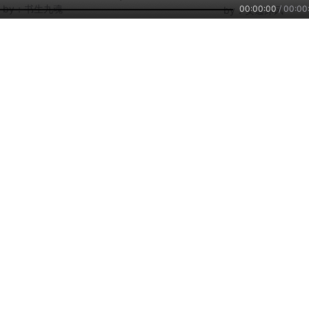
统|颠覆西游
by：
书生九魂
00:00:00
/
00:00
by：
安逸沐风
8504
49.6万
57
西游
西游
多重角度看西游：
西游
by：
聚听经典
by：
李斯皮穷粉雪
by：
南川小姐姐
主播培训
小雅智能
车联网平台
兼职副业，兴趣赚钱
智能硬件，连接赋能
自在出行，听我想听