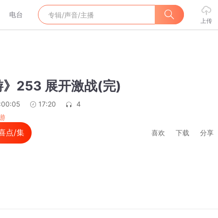
电台
上传
》253 展开激战(完)
:00:05
17:20
4
游
喜点/集
喜欢
下载
分享