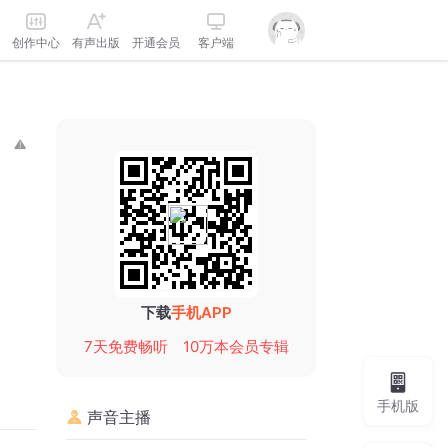
创作中心
有声出版
开通会员
客户端
下载
手机APP
7天免费畅听
10万本会员专辑
手机版
声音主播