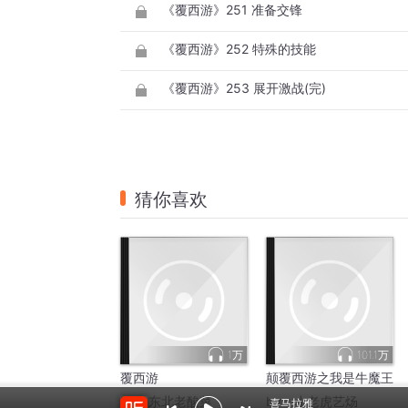
《覆西游》251 准备交锋
《覆西游》252 特殊的技能
《覆西游》253 展开激战(完)
猜你喜欢
1万
101.1万
覆西游
颠覆西游之我是牛魔王
by：
东北老酸菜
by：
小老虎艺炀
喜马拉雅