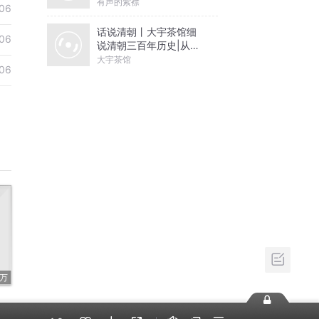
有声的紫襟
06
话说清朝丨大宇茶馆细
06
说清朝三百年历史|从努
尔哈赤到末代皇帝溥仪|
大宇茶馆
06
康熙雍正乾隆
8万
出