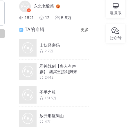
东北老酸菜
电脑版
1621
12
5.8万
TA的专辑
更多
论
公众号
山妖经密码
2.2万
邪神战剑【多人有声
剧】 幽冥王携剑归来
2442
圣手之尊
151.5万
放开那座蜀山
4万