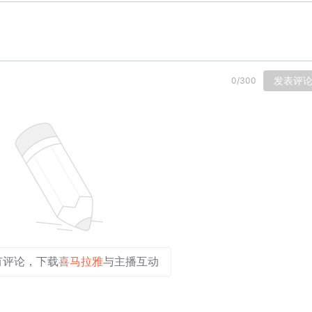
发表评
0
/
300
有评论，下载
喜马拉雅
与主播互动