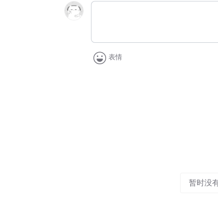
表情
暂时没