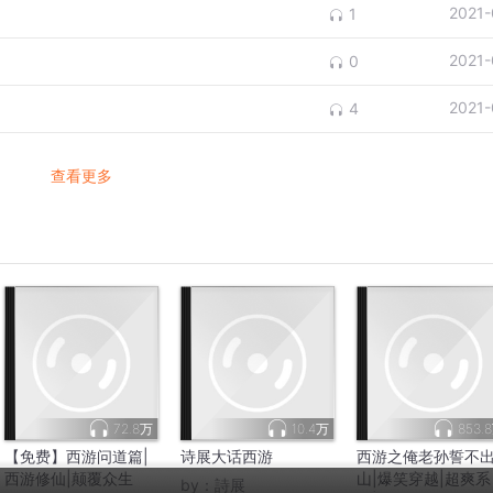
2021-
1
2021-
0
2021-
4
查看更多
72.8万
10.4万
853.
【免费】西游问道篇|
诗展大话西游
西游之俺老孙誓不
西游修仙|颠覆众生
山|爆笑穿越|超爽系
by：
詩展