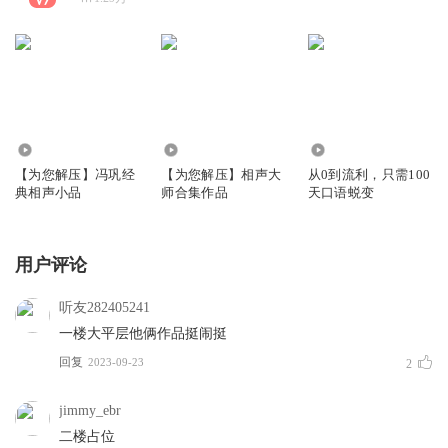
7.87万
1.86万
628
【为您解压】冯巩经
【为您解压】相声大
从0到流利，只需100
典相声小品
师合集作品
天口语蜕变
用户评论
听友282405241
一楼大平层他俩作品挺闹挺
回复
2023-09-23
2
jimmy_ebr
二楼占位