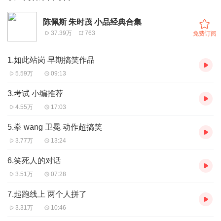
陈佩斯 朱时茂 小品经典合集
37.39万
763
免费订阅
1.如此站岗 早期搞笑作品
5.59万
09:13
3.考试 小编推荐
4.55万
17:03
5.拳 wang 卫冕 动作超搞笑
3.77万
13:24
6.笑死人的对话
3.51万
07:28
7.起跑线上 两个人拼了
3.31万
10:46