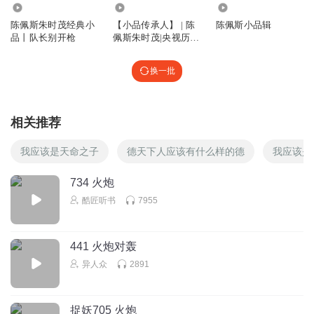
14.90万
83.96万
1605
陈佩斯朱时茂经典小
【小品传承人】 | 陈
陈佩斯小品辑
品丨队长别开枪
佩斯朱时茂|央视历届
春晚小品
换一批
相关推荐
我应该是天命之子
德天下人应该有什么样的德
我应该是
734 火炮
酷匠听书
7955
441 火炮对轰
异人众
2891
捉妖705 火炮