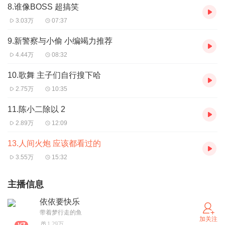
8.谁像BOSS 超搞笑
3.03万
07:37
9.新警察与小偷 小编竭力推荐
4.44万
08:32
10.歌舞 主子们自行搜下哈
2.75万
10:35
11.陈小二除以 2
2.89万
12:09
13.人间火炮 应该都看过的
3.55万
15:32
主播信息
依依要快乐
带着梦行走的鱼
加关注
1.29万