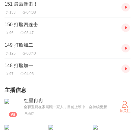
151 最后暴击！
133
04:08
150 打脸四连击
96
03:47
149 打脸加二
125
03:40
148 打脸加一
97
04:03
主播信息
红星冉冉
全职宝妈在家照顾一家人，目前上班中，会持续更新的！希望大家多多支持，不好的地方请见谅！！！
加关注
667