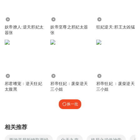
112.15万
270.99万
17.30万
妖帝撩人:逆天邪妃太
妖帝至尊之邪妃太嚣
狂妃逆天:邪王太凶猛
嚣张
张
395.63万
9712.80万
59.90万
邪君嗜宠：逆天狂妃
邪帝狂妃：废柴逆天
邪帝狂妃 ：废柴逆天
太腹黑
三小姐
三小姐
换一批
相关推荐
西游开局拒绝取西经
化天九变
格局之武傀神帝
天