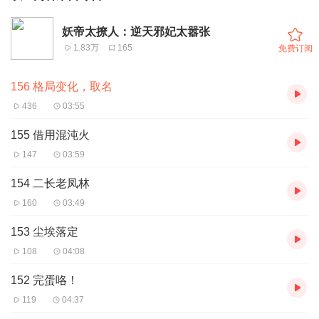
妖帝太撩人：逆天邪妃太嚣张
1.83万
165
免费订阅
156 格局变化，取名
436
03:55
155 借用混沌火
147
03:59
154 二长老凤林
160
03:49
153 尘埃落定
108
04:08
152 完蛋咯！
119
04:37