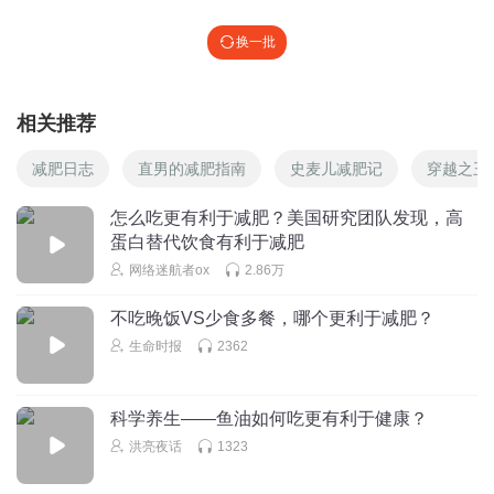
换一批
相关推荐
减肥日志
直男的减肥指南
史麦儿减肥记
穿越之王
怎么吃更有利于减肥？美国研究团队发现，高
蛋白替代饮食有利于减肥
网络迷航者ox
2.86万
不吃晚饭VS少食多餐，哪个更利于减肥？
生命时报
2362
科学养生——鱼油如何吃更有利于健康？
洪亮夜话
1323