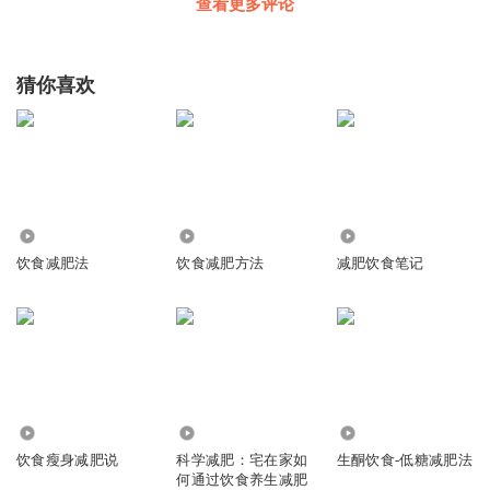
查看更多评论
猜你喜欢
1972
25.48万
243
饮食减肥法
饮食减肥方法
减肥饮食笔记
47.56万
5.78万
1.37万
饮食瘦身减肥说
科学减肥：宅在家如
生酮饮食-低糖减肥法
何通过饮食养生减肥