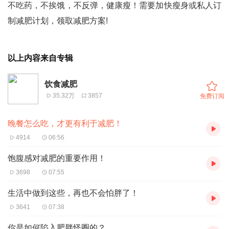
不吃药，不挨饿，不反弹，健康瘦！需要加快瘦身或私人订
制减肥计划，领取减肥方案!
以上内容来自专辑
饮食减肥
35.32万
3857
免费订阅
晚餐怎么吃，才更有利于减肥！
4914
06:56
饱腹感对减肥的重要作用！
3698
07:55
生活中做到这些，再也不会怕胖了！
3641
07:38
你是如何陷入肥胖怪圈的？