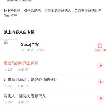
种下梧桐树，引得凤凰来。当你变成更好的人，自然有更好的世界
为你打开。
以上内容来自专辑
Sasa|早安
3.34万
104
免费订阅
用追马的时间去种草
135
01:07
让胃感到满足，是好心情的开始
243
01:15
聪明人，懂得向愚蠢低头
137
01:17