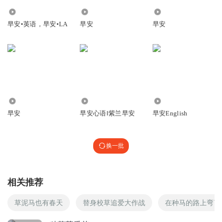
5.50万
5029
7245
早安•英语，早安•LA
早安
早安
6162
1.02万
3867
早安
早安心语‖紫兰早安
早安English
换一批
相关推荐
草泥马也有春天
替身校草追爱大作战
在种马的路上弯了