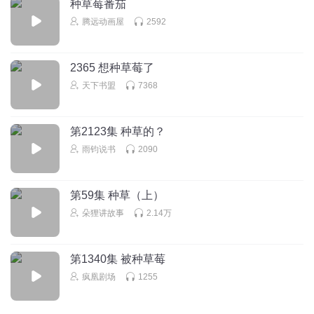
种草莓番茄
腾远动画屋
2592
2365 想种草莓了
天下书盟
7368
第2123集 种草的？
雨钧说书
2090
第59集 种草（上）
朵狸讲故事
2.14万
第1340集 被种草莓
疯凰剧场
1255